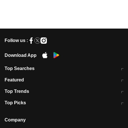
Follow us :
Download App
Top Searches
मुंबई में लगे 'जेन जी' के पोस्टर, लिखा- 'मैं
मानसून में वायरल इंफ्केशन से बचाव करेंगी ये
Featured
विद्यार्थियों के साथ हूं
होममेड़ ड्रिंक
10 अगस्त को विधानसभा का घेराव करेंगे
Pune News: प्राइवेट स्कूल में दर्दनाक
Top Trends
छात्र
हादसा
RBI का नया नियम: अब बैंकों को अपनी सभी
जम्मू-श्रीनगर नेशनल हाईवे पर आज वाहनों
Top Picks
शाखाओं में जमा पर देना होगा एकसमान ब्याज
की आवाजाही पूरी तरह ठप
अगले 14 घंटे दिल्ली-यूपी समेत इन राज्यों में
सोशल मीडिया पर वायरल हुई आईआईटी बॉम्बे
बारिश की चेतावनी
के स्टूडेंट की मार्कशीट
Company