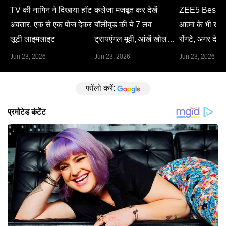
TV की नागिन ने दिखाया हॉट
कलेजा मजबूत कर देखें
ZEE5 Best M
अवतार, एक से एक पोज देकर
बॉलीवुड की ये 7 लव
आत्मा के भी खड़े 
लूटी लाइमलाइट
ट्रायएंगल मूवी, आंखें खोल
रोंगटे, अगर देख 
देगा हर सीन
Jun 23, 2026
Jun 23, 2026
Jun 23, 2026
फॉलो करें: