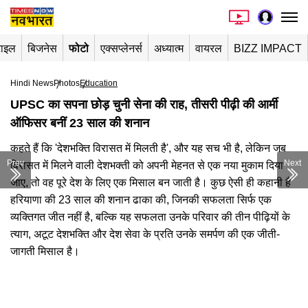
टाइल
बिजनेस
फोटो
एक्सप्लेनर्स
अध्यात्म
वायरल
BIZZ IMPACT
Hindi News
Photos
Education
UPSC का सपना छोड़ चुनी सेना की राह, तीसरी पीढ़ी की आर्मी
ऑफिसर बनीं 23 साल की शनान
कहते हैं कि 'देशभक्ति विरासत में मिलती है', और यह सच भी है, लेकिन जब
Prev
Next
विरासत में मिलने वाली देशभक्ती को अपनी मेहनत से एक नया मुकाम दिया
जाए, तो वह पूरे देश के लिए एक मिसाल बन जाती है। कुछ ऐसी ही कहानी है
हरियाणा की 23 साल की शनान ढाका की, जिनकी सफलता सिर्फ एक
व्यक्तिगत जीत नहीं है, बल्कि यह सफलता उनके परिवार की तीन पीढ़ियों के
त्याग, अटूट देशभक्ति और देश सेवा के प्रति उनके समर्पण की एक जीती-
जागती मिसाल है।