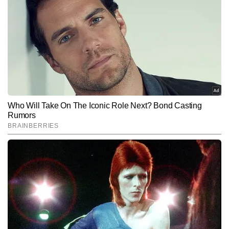
गुलशन कुमार टाइम्स नाउ हिंदी डिजिटल के हेल्थ सेक्शन से जुड़े हैं। फिटनेस और 
योग के प्रति उनकी रुचि उन्हें हेल्थ जर्नलिज्म की ओर लेकर आई, जहां वे आम लोगों 
की जीवनशैली, सेहत और वेलनेस से जुड़े विषयों पर लगातार काम कर रहे हैं। 
और पढ़ें
गुलशन अबतक 2,000 से अधिक आर्टिकल लिख चुके हैं। उनके लेखों में आसान 
भाषा में दी गई जानकारी, रिसर्च-बेस्ड टिप्स और रोजमर्रा की सेहत से जुड़े विषयों की 
स्पष्ट समझ दिखाई देती है। हेल्थ अवेयरनेस को बढ़ावा देना, फिटनेस को सरल 
Follow Us:
तरीके से समझाना और बेहतर लाइफस्टाइल के लिए उपयोगी सुझाव देना—गुलशन 
की लेखन शैली की खासियत है।
Subscribe to our daily Newsletter!
SUBMIT