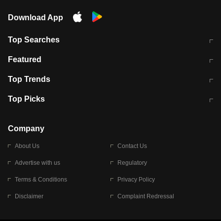
Download App
Top Searches
मुंबई में लगे 'जेन जी' के पोस्टर, लिखा- 'मैं
मानसून में वायरल इंफ्केशन से बचाव करेंगी ये
Featured
विद्यार्थियों के साथ हूं
होममेड़ ड्रिंक
10 अगस्त को विधानसभा का घेराव करेंगे
Pune News: प्राइवेट स्कूल में दर्दनाक
Top Trends
छात्र
हादसा
RBI का नया नियम: अब बैंकों को अपनी सभी
जम्मू-श्रीनगर नेशनल हाईवे पर आज वाहनों
Top Picks
शाखाओं में जमा पर देना होगा एकसमान ब्याज
की आवाजाही पूरी तरह ठप
अगले 14 घंटे दिल्ली-यूपी समेत इन राज्यों में
सोशल मीडिया पर वायरल हुई आईआईटी बॉम्बे
बारिश की चेतावनी
के स्टूडेंट की मार्कशीट
Company
About Us
Contact Us
Advertise with us
Regulatory
Terms & Conditions
Privacy Policy
Disclaimer
Complaint Redressal