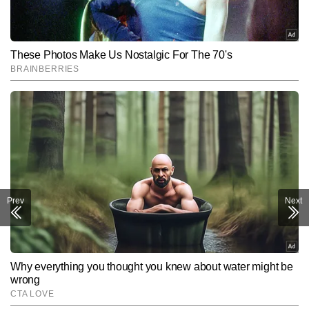
Prev
Next