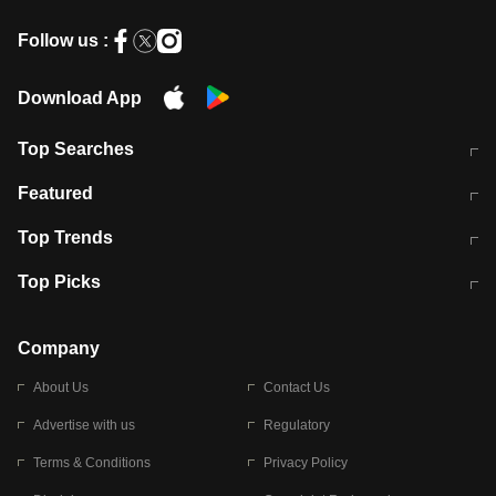
Follow us :
Download App
Top Searches
मुंबई में लगे 'जेन जी' के पोस्टर, लिखा- 'मैं
मानसून में वायरल इंफ्केशन से बचाव करेंगी ये
Featured
विद्यार्थियों के साथ हूं
होममेड़ ड्रिंक
10 अगस्त को विधानसभा का घेराव करेंगे
Pune News: प्राइवेट स्कूल में दर्दनाक
Top Trends
छात्र
हादसा
RBI का नया नियम: अब बैंकों को अपनी सभी
जम्मू-श्रीनगर नेशनल हाईवे पर आज वाहनों
Top Picks
शाखाओं में जमा पर देना होगा एकसमान ब्याज
की आवाजाही पूरी तरह ठप
अगले 14 घंटे दिल्ली-यूपी समेत इन राज्यों में
सोशल मीडिया पर वायरल हुई आईआईटी बॉम्बे
बारिश की चेतावनी
के स्टूडेंट की मार्कशीट
Company
About Us
Contact Us
Advertise with us
Regulatory
Terms & Conditions
Privacy Policy