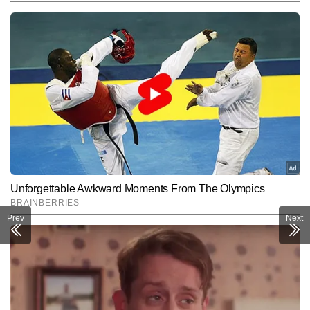
Prev
Next