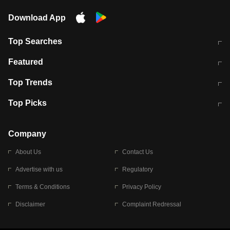
Download App
Top Searches
मुंबई में लगे 'जेन जी' के पोस्टर, लिखा- 'मैं
मानसून में वायरल इंफ्केशन से बचाव करेंगी ये
Featured
विद्यार्थियों के साथ हूं
होममेड़ ड्रिंक
10 अगस्त को विधानसभा का घेराव करेंगे
Pune News: प्राइवेट स्कूल में दर्दनाक
Top Trends
छात्र
हादसा
RBI का नया नियम: अब बैंकों को अपनी सभी
जम्मू-श्रीनगर नेशनल हाईवे पर आज वाहनों
Top Picks
शाखाओं में जमा पर देना होगा एकसमान ब्याज
की आवाजाही पूरी तरह ठप
अगले 14 घंटे दिल्ली-यूपी समेत इन राज्यों में
सोशल मीडिया पर वायरल हुई आईआईटी बॉम्बे
बारिश की चेतावनी
के स्टूडेंट की मार्कशीट
Company
About Us
Contact Us
Advertise with us
Regulatory
Terms & Conditions
Privacy Policy
Disclaimer
Complaint Redressal