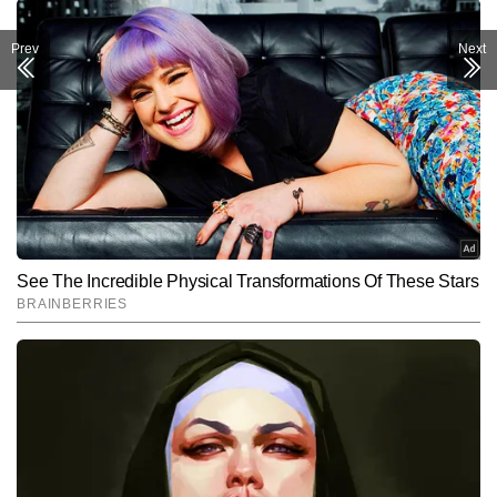
Prev
Next