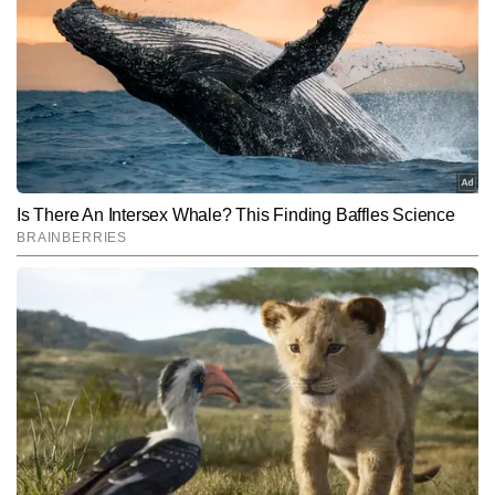
के रूप में काम कर रहे हैं। प्रिंट, टीवी और डिजिटल—तीनों माध्यमों में कुल 
मिलाकर 15 सालों से अधिक का अनुभव उन्हें खबरों को देखने की व्यापक दृष्टि देता 
और पढ़ें
है। ब्रेकिंग न्यूज, लाइव ब्लॉग, स्पेशल स्टोरीज और एक्सप्लेनेर फॉर्मेट पर उनकी 
मजबूत पकड़ है। एंगल चुनने की कला, खबरों की गति को समझना और समय पर 
सही जानकारी पहुंचाना—ये उनकी सबसे बड़ी खूबियां हैं। अमित अपने करियर में 
Follow Us:
करीब 20 हजार से अधिक न्यूज आर्टिकल, एनालिसिस और एक्सप्लेनर पब्लिश कर 
चुके हैं।
Subscribe to our daily Newsletter!
SUBMIT