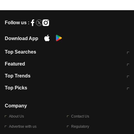
Follow us :
Download App
Top Searches
मुंबई में लगे 'जेन जी' के पोस्टर, लिखा- 'मैं
मानसून में वायरल इंफ्केशन से बचाव करेंगी ये
Featured
विद्यार्थियों के साथ हूं
होममेड़ ड्रिंक
10 अगस्त को विधानसभा का घेराव करेंगे
Pune News: प्राइवेट स्कूल में दर्दनाक
Top Trends
छात्र
हादसा
RBI का नया नियम: अब बैंकों को अपनी सभी
जम्मू-श्रीनगर नेशनल हाईवे पर आज वाहनों
Top Picks
शाखाओं में जमा पर देना होगा एकसमान ब्याज
की आवाजाही पूरी तरह ठप
अगले 14 घंटे दिल्ली-यूपी समेत इन राज्यों में
सोशल मीडिया पर वायरल हुई आईआईटी बॉम्बे
बारिश की चेतावनी
के स्टूडेंट की मार्कशीट
Company
About Us
Contact Us
Advertise with us
Regulatory