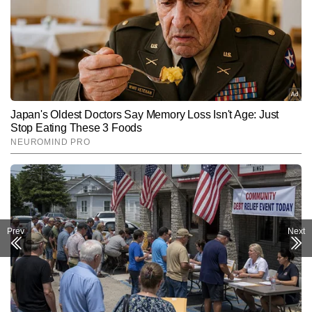
Prev
Next