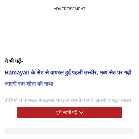
ये भी पढ़ें-
Ramayan के सेट से वायरल हुई पहली तस्वीर, भव्य सेट पर गढ़ी
जाएगी राम-सीता की गाथा
वीडियो में फारूक अब्दुल्ला भगवान राम के प्रति अपनी श्रद्धा व्यक्त
करते हुए ढूंढो मोरे राम... ढूंढो मोरे राम... भजन गा रहे हैं वहीं उनके
पूरी स्टोरी पढ़ें
साथ कुछ और लोग भी भजन गाते हुए दिखाई दे रहे हैं।