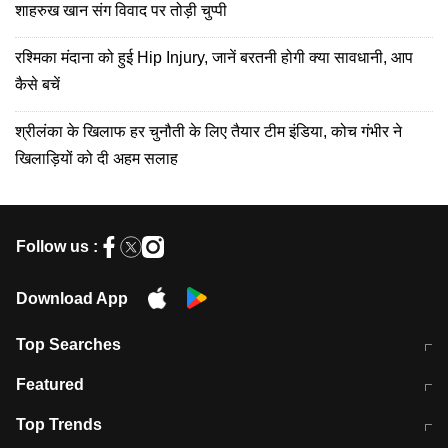
शाहरुख खान संग विवाद पर तोड़ी चुप्पी
रश्मिका मंदाना को हुई Hip Injury, जानें बरतनी होगी क्या सावधानी, आप
कैसे बचें
श्रीलंका के खिलाफ हर चुनौती के लिए तैयार टीम इंडिया, कोच गंभीर ने
खिलाड़ियों को दी अहम सलाह
Follow us :
Download App
Top Searches
मुंबई में लगे 'जेन जी' के पोस्टर, लिखा- 'मैं
मानसून में वायरल इंफ्केशन से बचाव करेंगी ये
Featured
विद्यार्थियों के साथ हूं
होममेड़ ड्रिंक
10 अगस्त को विधानसभा का घेराव करेंगे
Pune News: प्राइवेट स्कूल में दर्दनाक
Top Trends
छात्र
हादसा