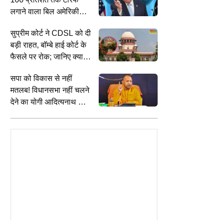
लगाने वाला बिल अमेरिकी
सीनेट में पास, आज सुपुर्द ए
सुप्रीम कोर्ट ने CDSL को दी
खाक किया जाएगा अतीक
बड़ी राहत, बॉम्बे हाई कोर्ट के
अहमद का छोटा बेटा
फैसले पर रोक; जानिए क्या
करती है यह संस्था
सपा को विकास से नहीं
मतलब! विधानसभा नहीं चलने
देने का योगी आदित्यनाथ का
बड़ा आरोप
ENTERTAINMENT
I
ी पनीर और मक्खन पर उत्तराखंड
भारत में 6 नवंबर को नहीं रिलीज होगी
ब
का बड़ा एक्शन, नकली डेयरी
Ranbir Kapoor की Ramayana
प
ं पर लगा बैन; नियम तोड़ा तो रद्द होगा
म
स