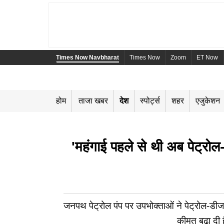
Times Now Navbharat
Times Now
Zoom
ET Now
होम
ताजा खबर
देश
स्पोर्ट्स
शहर
एजुकेशन
'महंगाई पहले से थी अब पेट्रोल
जनपथ पेट्रोल पंप पर उपभोक्ताओं ने पेट्रोल-डीज
कीमत बढ़ा दी ह