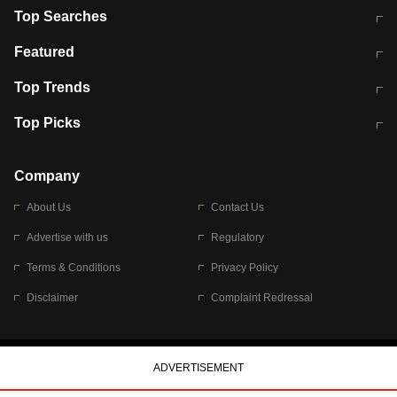
Top Searches
मुंबई में लगे 'जेन जी' के पोस्टर, लिखा- 'मैं
मानसून में वायरल इंफ्केशन से बचाव करेंगी ये
Featured
विद्यार्थियों के साथ हूं
होममेड़ ड्रिंक
10 अगस्त को विधानसभा का घेराव करेंगे
Pune News: प्राइवेट स्कूल में दर्दनाक
Top Trends
छात्र
हादसा
RBI का नया नियम: अब बैंकों को अपनी सभी
जम्मू-श्रीनगर नेशनल हाईवे पर आज वाहनों
Top Picks
शाखाओं में जमा पर देना होगा एकसमान ब्याज
की आवाजाही पूरी तरह ठप
अगले 14 घंटे दिल्ली-यूपी समेत इन राज्यों में
सोशल मीडिया पर वायरल हुई आईआईटी बॉम्बे
बारिश की चेतावनी
के स्टूडेंट की मार्कशीट
Company
About Us
Contact Us
Advertise with us
Regulatory
Terms & Conditions
Privacy Policy
Disclaimer
Complaint Redressal
© 2026 Bennett, Coleman & Company Limited