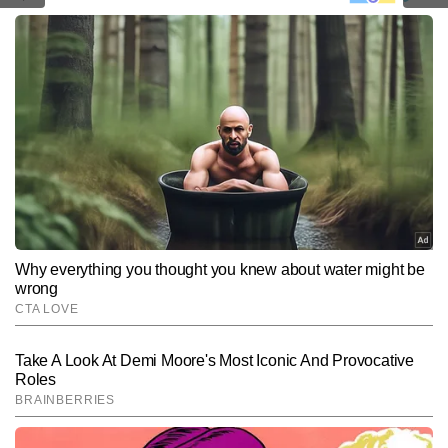
और अब भी नहीं देंगे। हम जैसे कलाकार बहुत बेवकूफ होते हैं जिन्हें
सच के साथ जीना होता है। तो जो भौंक रहे हैं कुत्ते, उन्हें भौंकने दो।
आप ये वक्त किसी और को दोगे तो भला होगा।"
Hindi News
Entertainment
Television
End of Article
आशना मलिक
AUTHOR
आशना मलिक पिछले छह वर्षों से एंटरटेनमेंट पत्रकारिता में सक्रिय हैं। उन्होंने 
बॉलीवुड और टीवी सितारों के कई इंटरव्यू किए हैं और इस क्षेत्र में अपनी पकड़ बनाई 
है। आशना को कॉपी राइटिंग, फीचर लेखन और वीडियो कंटेंट निर्माण का अनुभव है, 
और पढ़ें