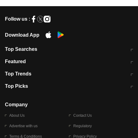
Follow us :
Download App
Top Searches
मुंबई में लगे 'जेन जी' के पोस्टर, लिखा- 'मैं
मानसून में वायरल इंफ्केशन से बचाव करेंगी ये
Featured
विद्यार्थियों के साथ हूं
होममेड़ ड्रिंक
10 अगस्त को विधानसभा का घेराव करेंगे
Pune News: प्राइवेट स्कूल में दर्दनाक
Top Trends
छात्र
हादसा
RBI का नया नियम: अब बैंकों को अपनी सभी
जम्मू-श्रीनगर नेशनल हाईवे पर आज वाहनों
Top Picks
शाखाओं में जमा पर देना होगा एकसमान ब्याज
की आवाजाही पूरी तरह ठप
अगले 14 घंटे दिल्ली-यूपी समेत इन राज्यों में
सोशल मीडिया पर वायरल हुई आईआईटी बॉम्बे
बारिश की चेतावनी
के स्टूडेंट की मार्कशीट
Company
About Us
Contact Us
Advertise with us
Regulatory
Terms & Conditions
Privacy Policy