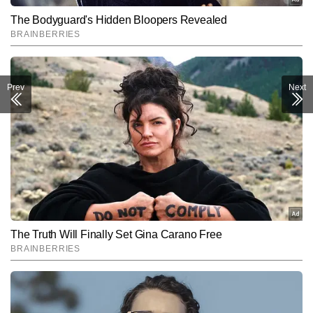
Prev
Next