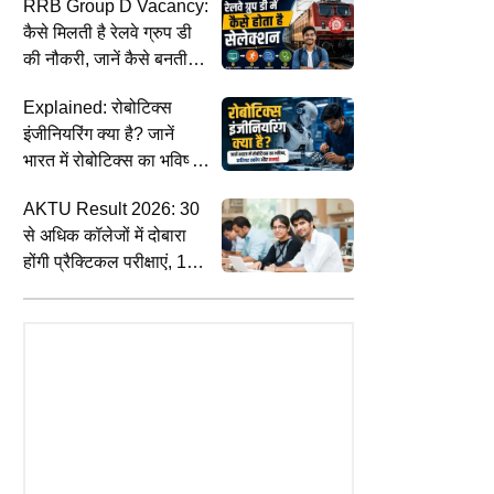
RRB Group D Vacancy:
जानकारी
कैसे मिलती है रेलवे ग्रुप डी
की नौकरी, जानें कैसे बनती है
मेरिट?
Explained: रोबोटिक्स
इंजीनियरिंग क्या है? जानें
भारत में रोबोटिक्स का भविष्य,
करियर स्कोप और कमाई
AKTU Result 2026: 30
से अधिक कॉलेजों में दोबारा
CITIES
S
होंगी प्रैक्टिकल परीक्षाएं, 1
ं खर्च के बाद भी सुपर फ्लॉप रहा
अहमदाबाद में अवैध कफ सिरप के बड़े
ज
सितंबर से लागू होगा फेसलेस
गांधी का शो', UP के डिप्टी CM ने
नेटवर्क का भंडाफोड़, 5,050 बोतलें जब्त;
प
स्टूडेंट सिस्टम
िशाना, बोले-अखिलेश का सहारा भी
पूर्वोत्तर राज्यों तक भेजी जा रही थी खेप