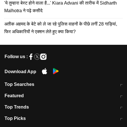
'ये तुम्हारा बेस्ट होने वाला है...' Kiara Advani की तारीफ में Sidharth
Malhotra ने पढ़े कसीदे
अतीक अहमद के बेटे को ले जा रहे पुलिस वाहनों के पीछे लगीं 28 गाड़ियां,
फिर अधिकारियों ने एक्शन लेते हुए क्या किया?
Follow us :
Download App
Top Searches
मुंबई में लगे 'जेन जी' के पोस्टर, लिखा- 'मैं
मानसून में वायरल इंफ्केशन से बचाव करेंगी ये
Featured
विद्यार्थियों के साथ हूं
होममेड़ ड्रिंक
10 अगस्त को विधानसभा का घेराव करेंगे
Pune News: प्राइवेट स्कूल में दर्दनाक
Top Trends
छात्र
हादसा
RBI का नया नियम: अब बैंकों को अपनी सभी
जम्मू-श्रीनगर नेशनल हाईवे पर आज वाहनों
Top Picks
शाखाओं में जमा पर देना होगा एकसमान ब्याज
की आवाजाही पूरी तरह ठप