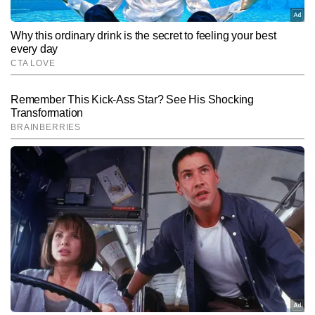
Hindi News
Education
End of Article
आदित्य सिंह
AUTHOR
आदित्य सिंह टाइम्स नाउ नवभारत की डिजिटल टीम में एजुकेशन सेक्शन पर लिखते 
हैं। मीडिया में 5 साल का अनुभव रखने वाले आदित्य सिंह स्कूली शिक्षा से लेकर 
प्रतियोगी परीक्षाओं, जॉब वैकेंसी, करियर ऑप्शन्स, बोर्ड रिजल्ट, एग्जाम टिप्स और 
और पढ़ें
करंट अफेयर्स—इन सभी पर उनकी पकड़ मजबूत है। तेजी से खबर ब्रेक करना 
और युवाओं को उपयोगी और प्रेरक जानकारी देना उनकी प्रमुख विशेषताओं में 
शामिल है। पांच साल से आदित्य सिंह लगातार एजुकेशन सेक्शन के लिए खबरें लिख 
Follow Us:
रहे हैं और छह हजार से अधिक आर्टिकल पब्लिश कर चुके हैं। एक एजुकेशन राइटर 
के रूप में उनका फोकस हमेशा यही रहता है कि छात्रों और युवाओं तक सटीक, 
समय पर और उपयोगी जानकारी सबसे पहले पहुंचे।
Subscribe to our daily Newsletter!
SUBMIT