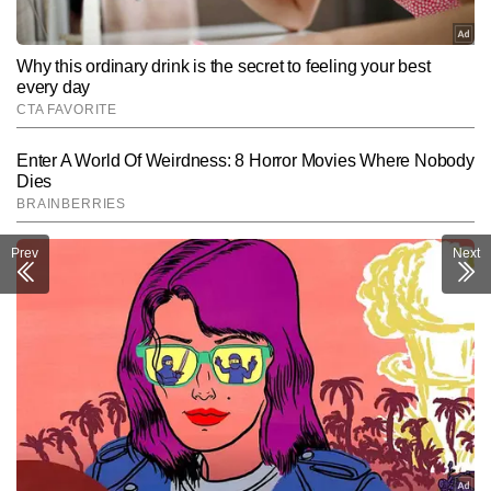
Prev
Next