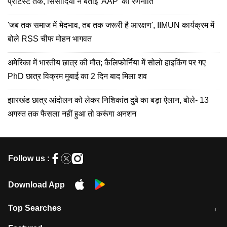
प्रोटेस्ट तक, सिसोदिया ने बताई 'AAP' की रणनीति
'जब तक समाज में भेदभाव, तब तक जरूरी है आरक्षण', IIMUN कार्यक्रम में
बोले RSS चीफ मोहन भागवत
अमेरिका में भारतीय छात्र की मौत; कैलिफोर्निया में सोलो हाइकिंग पर गए
PhD छात्र विक्रम मुबाई का 2 दिन बाद मिला शव
झारखंड छात्र आंदोलन को लेकर निशिकांत दुबे का बड़ा ऐलान, बोले- 13
अगस्त तक फैसला नहीं हुआ तो करूंगा अनशन
Follow us :
Download App
Top Searches
मुंबई में लगे 'जेन जी' के पोस्टर, लिखा- 'मैं
मानसून में वायरल इंफ्केशन से बचाव करेंगी ये