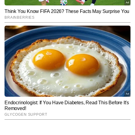
कुलदीप राघव
AUTHOR
कुलदीप राघव प्रिंट और डिजिटल पत्रकारिता में 13 वर्षों से अधिक अनुभव का 
रखने वाले पत्रकार हैं। टाइम्स नाउ नवभारत डिजिटल में वह एजुकेशन सेक्शन को 
लीड कर रहे हैं। एजुकेशन सेक्टर की गहरी समझ और लगातार फील्ड-ओरिएंटेड 
और पढ़ें
रिपोर्टिंग के कारण कुलदीप इस बीट के भरोसेमंद पत्रकारों में गिने जाते हैं। वे स्कूल 
और उच्च शिक्षा, प्रतियोगी परीक्षाएं, एडमिशन और काउंसलिंग प्रोसेस, स्कॉलरशिप, 
करियर गाइडेंस, जॉब अलर्ट, स्किल डेवलपमेंट और युवाओं से जुड़े सामाजिक-
Follow Us:
शैक्षणिक मुद्दों पर तथ्यात्मक और आसान भाषा में खबरें पब्लिश करते हैं। कुलदीप ने 
अब तक 18,000 से अधिक बाइलाइन स्टोरीज लिखी हैं, जिनमें कई एक्सक्लूसिव 
रिपोर्ट्स, विश्लेषण, डेटा आधारित रिपोर्ट्स और एक्सप्लेनर शामिल हैं।
Subscribe to our daily Newsletter!
SUBMIT