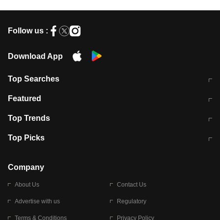
Follow us :
Download App
Top Searches
मुंबई में लगे 'जेन जी' के पोस्टर, लिखा- 'मैं
मानसून में वायरल इंफ्केशन से बचाव करेंगी ये
Featured
विद्यार्थियों के साथ हूं
होममेड़ ड्रिंक
10 अगस्त को विधानसभा का घेराव करेंगे
Pune News: प्राइवेट स्कूल में दर्दनाक
Top Trends
छात्र
हादसा
RBI का नया नियम: अब बैंकों को अपनी सभी
जम्मू-श्रीनगर नेशनल हाईवे पर आज वाहनों
Top Picks
शाखाओं में जमा पर देना होगा एकसमान ब्याज
की आवाजाही पूरी तरह ठप
अगले 14 घंटे दिल्ली-यूपी समेत इन राज्यों में
सोशल मीडिया पर वायरल हुई आईआईटी बॉम्बे
बारिश की चेतावनी
के स्टूडेंट की मार्कशीट
Company
About Us
Contact Us
Advertise with us
Regulatory
Terms & Conditions
Privacy Policy