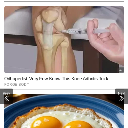
Prev
Next