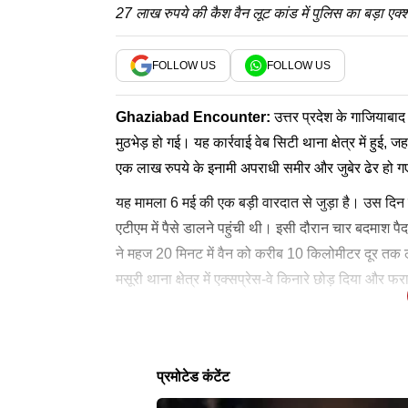
27 लाख रुपये की कैश वैन लूट कांड में पुलिस का बड़ा एक्
FOLLOW US
FOLLOW US
Ghaziabad Encounter
:
उत्तर प्रदेश के गाजियाबाद 
मुठभेड़ हो गई। यह कार्रवाई वेब सिटी थाना क्षेत्र में हुई, 
एक लाख रुपये के इनामी अपराधी समीर और जुबेर ढेर हो गए।
यह मामला 6 मई की एक बड़ी वारदात से जुड़ा है। उस दिन क
एटीएम में पैसे डालने पहुंची थी। इसी दौरान चार बदमाश 
ने महज 20 मिनट में वैन को करीब 10 किलोमीटर दूर तक 
मसूरी थाना क्षेत्र में एक्सप्रेस-वे किनारे छोड़ दिया और फ
इस सनसनीखेज लूट की घटना के बाद पुलिस प्रशासन में हड
मंगलवार रात पुलिस को मुखबिर से सूचना मिली, जिसके आधा
एक-एक लाख रुपये का इनाम घोषित
पूरे मामले की आगे की जांच जारी
गौड ने फरार आरोपियों पर एक-एक लाख रुपये का इनाम घोष
के दौरान फायरिंग शुरू कर दी। जवाबी कार्रवाई में पुलिस 
लेटेस्ट न्यूज
किया गया, जो सीसीटीवी फुटेज और सर्विलांस की मदद से
की आगे की जांच कर रही है और लूटी गई रकम की बरामदगी 