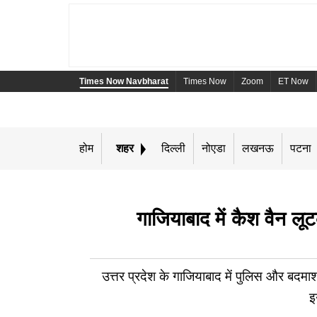
Times Now Navbharat
Times Now
Zoom
ET Now
होम
शहर
दिल्ली
नोएडा
लखनऊ
पटना
गाजियाबाद में कैश वैन लू
उत्तर प्रदेश के गाजियाबाद में पुलिस और बदमाशों
इ