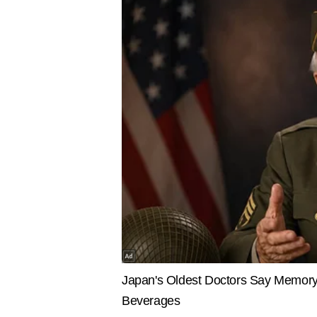
INDIA
VIRAL
Exclusive: अमृतसर ISI Terror
VIDEO: नान
Module के आरोपियों से पूछताछ, हुआ
गईं...बंटवार
जंतर-मंतर कनेक्शन का खुलासा
पाकिस्तानी,
जाएंगी
निलेश द्विवेदी
AUTHOR
निलेश द्विवेदी टाइम्स नाउ नवभारत डिज
इंफ्रास्ट्रक्चर और राज्यवार अपडेट्स 
हिसाब से कंटेंट को प्रभावी तरीके से प
सटीक एंगल, आसान भाषा और उपयोगी 