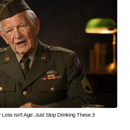
INDIA
SPOR
ी 75 की उम्र में अकेले भारत
जस्टिस वर्मा केस : FIR दर्ज कर जांच की
पूर्व 
े का किस्सा सुनाते भावुक हुआ
मांग वाली अर्जी खारिज, SC ने कहा- सस्ती
उसका न
 सुनकर आपकी आंखें भी नम हो
लोकप्रियता के लिए दायर हुई याचिका
कप्तान
िटल की सिटी टीम में काम कर रहे हैं। वे शहरों से जुड़ी लोकल घटनाएं, क्राइम, राजनीति, 
पर लगातार काम करते हैं। निलेश महत्वपूर्ण विवरणों को चुनने और पाठकों की रुचि के 
और पढ़ें
ेश करने के लिए जाने जाते हैं। डिजिटल न्यूजरूम के रफ्तार भरे माहौल में वे हर खबर को 
जानकारी के साथ पेश करने पर फोकस करते हैं और अबतक 2,000 से अधिक खबरें लिख 