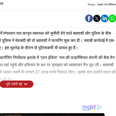
शन
Photo :
टाइम्स नाउ डिजिट
में मंगलवार रात कानून-व्यवस्था को चुनौती देने वाले बदमाशों और पुलिस के बीच
जहां पुलिस ने घेराबंदी की तो बदमाशों ने फायरिंग शुरू कर दी। जवाबी कार्रवाई में एक-
 इस मुठभेड़ के दौरान दो पुलिसकर्मी भी घायल हुए हैं।
्रॉसिंग रिपब्लिक इलाके में ‘एवन इंडिया’ नाम की फाइनेंशियल कंपनी की कैश वैन
पैदल वहां पहुंचे और हथियार के बल पर ड्राइवर को धमकाकर वैन लूट ली। बदमाशों
ले जाकर उसमें से लगभग 27 लाख रुपये निकाल लिए। इसके बाद उन्होंने वाहन को
रार हो गए।
पूरी स्टोरी पढ़ें
़कंप मच गया था। मामले की गंभीरता को देखते हुए पुलिस कमिश्नर जे. रविंदर
र पर संदिग्धों को घेरने की कोशिश की गई। खुद को घिरता देख बदमाशों ने भागने
ित किया था। साथ ही, पूरे मामले की जांच के लिए आठ विशेष टीमों का गठन
ने एक्शन लेते हुए समीर और जुबेर को मार गिराया। फिलहाल पुलिस इस पूरे मामले
 बदमाशों की लगातार तलाश कर रही थीं।
तथा अन्य पहलुओं को लेकर जल्द बड़ा खुलासा करने की तैयारी में है।