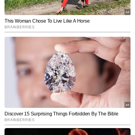
Hindi News
Cities
End of Article
दिगपाल सिंह
AUTHOR
दिगपाल सिंह टाइम्स नाउ नवभारत डिजिटल में सिटी टीम को लीड कर रहे हैं। शहरों 
से जुड़ी ताजाखबरें, लोकल मुद्दे, चुनावी कवरेज और एक्सप्लेनर फॉर्मेट पर उनकी 
मजबूत पकड़ है। 2006 से पत्रकारिता में सक्रिय दिगपाल सिंह को प्रिंट और 
और पढ़ें
डिजिटल दोनों माध्यमों में काम करने का अनुभव है। दोनों प्लेटफॉर्म्स पर काम करते 
हुए उन्होंने ग्राउंड-लेवल रिपोर्टिंग से लेकर सेंट्रल डेस्क पर बड़ी खबरों की हैंडलिंग 
तक हर स्तर पर अनुभव हासिल किया है। अब तक 30,000 से अधिक खबरें लिख 
Follow Us:
चुके दिगपाल हाइपर-लोकल न्यूज की बारीकियों, शहरों की समस्याओं और लोगों से 
जुड़े वास्तविक मुद्दों को समझने की विशेष क्षमता रखते हैं।
Subscribe to our daily Newsletter!
SUBMIT