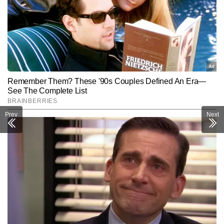
Prev
Next