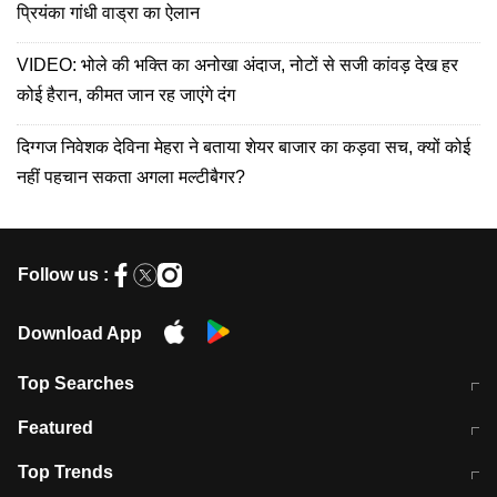
प्रियंका गांधी वाड्रा का ऐलान
VIDEO: भोले की भक्ति का अनोखा अंदाज, नोटों से सजी कांवड़ देख हर
कोई हैरान, कीमत जान रह जाएंगे दंग
दिग्गज निवेशक देविना मेहरा ने बताया शेयर बाजार का कड़वा सच, क्यों कोई
नहीं पहचान सकता अगला मल्टीबैगर?
Follow us :
Download App
Top Searches
मुंबई में लगे 'जेन जी' के पोस्टर, लिखा- 'मैं
मानसून में वायरल इंफ्केशन से बचाव करेंगी ये
Featured
विद्यार्थियों के साथ हूं
होममेड़ ड्रिंक
10 अगस्त को विधानसभा का घेराव करेंगे
Pune News: प्राइवेट स्कूल में दर्दनाक
Top Trends
छात्र
हादसा