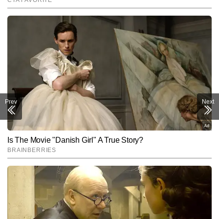
Prev
Next