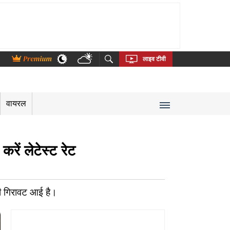
thi
Bengali
Telugu
Tamil
Kannada
Malayalam
लाइव टीवी
वायरल
रें लेटेस्ट रेट
़ी गिरावट आई है।