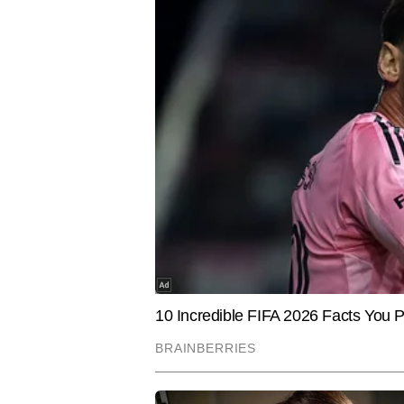
WORLD
EXPLAINER
होर्मुज में सुरक्षित नहीं जहाज! UAE ने ईरान
लाल सागर में
पर लगाया तेल टैंकर को निशाना बनाने का
चाल से थम 
आरोप; कहा- मिसाइल से हुआ हमला
कैसे महंगा 
आलोक कुमार
AUTHOR
आलोक कुमार टाइम्स नाउ नवभारत डिजिट
में 17 वर्षों से अधिक का व्यापक अनुभ
स्टोरीज कवर की हैं। वह बिजनेस, बैंक
जानकारियों को सरल, स्पष्ट और पाठक-
लिखी हैं। उनकी लेखन शैली भरोसेमंद, 
Hindi News
Business