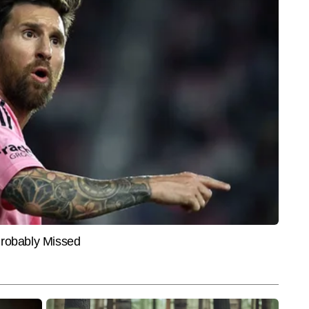
EDUCATION
CITIES
 हूतियों का तांडव: ईरान की
DU UG Admission 2026: दिल्‍ली
उत्तरा
जाएगा 12% व्यापार? जानिए
विश्वविद्यालय ने जारी की यूजी एडमिशन की
10 अग
होगा आपका पेट्रोल
तीसरी मेरिट लिस्ट, 11 अगस्त तक करें
देहराद
सीट स्वीकार
अलर्ट
ल में एसोसिएट एडिटर के पद पर कार्यरत हैं। इलेक्ट्रॉनिक, डिजिटल और प्रिंट मीडिया 
व रखने वाले आलोक ने अपने पत्रकारिता करियर में कई प्रमुख कॉर्पोरेट इवेंट्स और चर्चित 
और पढ़ें
िंग, शेयर मार्केट और पर्सनल फाइनेंस पर गहरी समझ रखते हैं और जटिल वित्तीय 
केंद्रित तरीके से प्रस्तुत करने में माहिर हैं। अब तक आलोक ने लगभग 18,000 स्टोरीज 
विश्लेषणात्मक और व्यावहारिक जानकारी देने वाली होती है।
End of Article