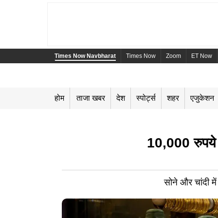
Times Now Navbharat
Times Now
Zoom
ET Now
होम
ताजा खबर
देश
स्पोर्ट्स
शहर
एजुकेशन
10,000 रुपये स
सोने और चांदी म