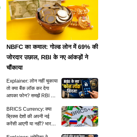
NBFC का कमाल: गोल्ड लोन में 69% की
जोरदार उछाल, RBI के नए आंकड़ों ने
चौंकाया
Explainer: लोन नहीं चुकाया
तो क्या बैंक लॉक कर देगा
आपका फोन? समझें RBI के
नए नियम
BRICS Currency: क्या
ब्रिक्स देशों की अपनी नई
करेंसी आएगी या नहीं? भारत ने
साफ किया अपना रुख