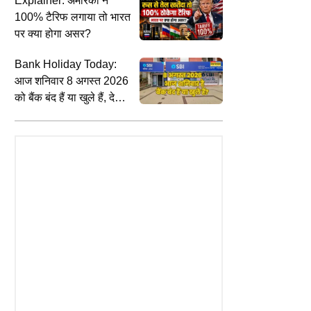
Explainer: अमेरिका ने
100% टैरिफ लगाया तो भारत
पर क्या होगा असर?
Bank Holiday Today:
SPORTS
I
आज शनिवार 8 अगस्त 2026
क्या बाबर आजम ने पठान को इंटरव्यू देने से
ए
खंड में IMD का बड़ा अलर्ट; 9 और
को बैंक बंद हैं या खुले हैं, देखें
किया था मना, इरफान ने बताई क्या थी
ड
स्त को आसमान से बरसेगी आफत,
RBI होलिडे लिस्ट
सच्चाई
ह
ून-नैनीताल समेत कई जिलों में ऑरेंज
ब