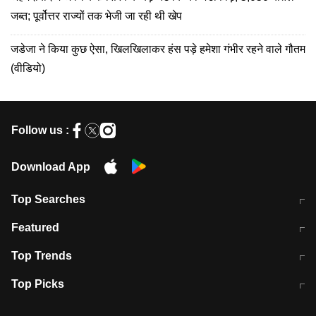
जब्त; पूर्वोत्तर राज्यों तक भेजी जा रही थी खेप
जडेजा ने किया कुछ ऐसा, खिलखिलाकर हंस पड़े हमेशा गंभीर रहने वाले गौतम
(वीडियो)
Follow us :
Download App
Top Searches
मुंबई में लगे 'जेन जी' के पोस्टर, लिखा- 'मैं
मानसून में वायरल इंफ्केशन से बचाव करेंगी ये
Featured
विद्यार्थियों के साथ हूं
होममेड़ ड्रिंक
10 अगस्त को विधानसभा का घेराव करेंगे
Pune News: प्राइवेट स्कूल में दर्दनाक
Top Trends
छात्र
हादसा
RBI का नया नियम: अब बैंकों को अपनी सभी
जम्मू-श्रीनगर नेशनल हाईवे पर आज वाहनों
Top Picks
शाखाओं में जमा पर देना होगा एकसमान ब्याज
की आवाजाही पूरी तरह ठप
अगले 14 घंटे दिल्ली-यूपी समेत इन राज्यों में
सोशल मीडिया पर वायरल हुई आईआईटी बॉम्बे