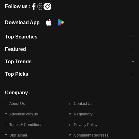
Follow us :
Download App
Top Searches
मुंबई में लगे 'जेन जी' के पोस्टर, लिखा- 'मैं
मानसून में वायरल इंफ्केशन से बचाव करेंगी ये
Featured
विद्यार्थियों के साथ हूं
होममेड़ ड्रिंक
10 अगस्त को विधानसभा का घेराव करेंगे
Pune News: प्राइवेट स्कूल में दर्दनाक
Top Trends
छात्र
हादसा
RBI का नया नियम: अब बैंकों को अपनी सभी
जम्मू-श्रीनगर नेशनल हाईवे पर आज वाहनों
Top Picks
शाखाओं में जमा पर देना होगा एकसमान ब्याज
की आवाजाही पूरी तरह ठप
अगले 14 घंटे दिल्ली-यूपी समेत इन राज्यों में
सोशल मीडिया पर वायरल हुई आईआईटी बॉम्बे
बारिश की चेतावनी
के स्टूडेंट की मार्कशीट
Company
About Us
Contact Us
Advertise with us
Regulatory
Terms & Conditions
Privacy Policy
Disclaimer
Complaint Redressal