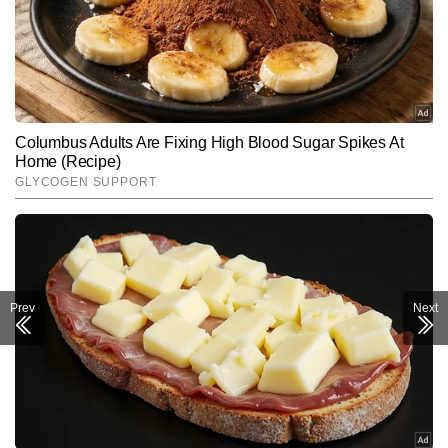
Prev
Next