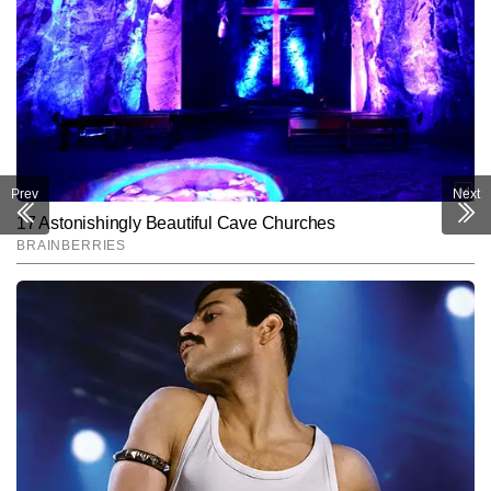
Prev
Next