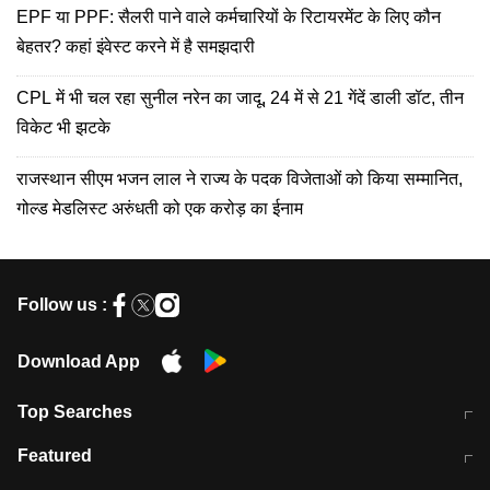
EPF या PPF: सैलरी पाने वाले कर्मचारियों के रिटायरमेंट के लिए कौन
बेहतर? कहां इंवेस्ट करने में है समझदारी
CPL में भी चल रहा सुनील नरेन का जादू, 24 में से 21 गेंदें डाली डॉट, तीन
विकेट भी झटके
राजस्थान सीएम भजन लाल ने राज्य के पदक विजेताओं को किया सम्मानित,
गोल्ड मेडलिस्ट अरुंधती को एक करोड़ का ईनाम
Follow us :
Download App
Top Searches
मुंबई में लगे 'जेन जी' के पोस्टर, लिखा- 'मैं
मानसून में वायरल इंफ्केशन से बचाव करेंगी ये
Featured
विद्यार्थियों के साथ हूं
होममेड़ ड्रिंक