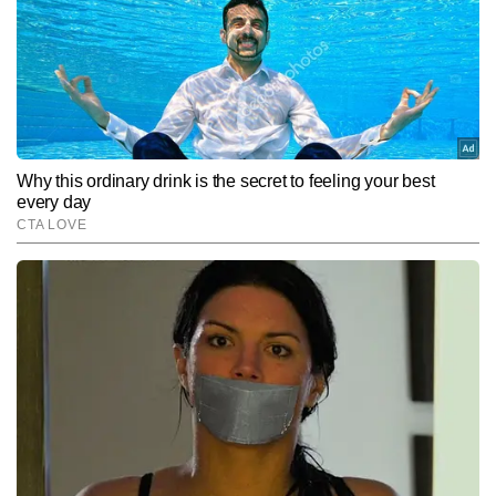
Hindi News
Viral
End of Article
पंकज यादव
AUTHOR
पंकज यादव टाइम्स नाउ नवभारत डिजिटल में वायरल और ट्रेंडिंग कंटेंट तैयार करते 
हैं। कंटेंट राइटिंग में 6 वर्षों का अनुभव रखने वाले पंकज सोशल मीडिया ट्रेंड्स, 
ह्यूमन इंटरेस्ट और ऑफबीट न्यूज दिलचस्प और यूजर-फ्रेंडली अंदाज में लिखने में 
और पढ़ें
माहिर हैं और अबतक आठ हजार से अधिक कंटेंट प्रकाशित कर चुके हैं।
Follow Us:
Subscribe to our daily Newsletter!