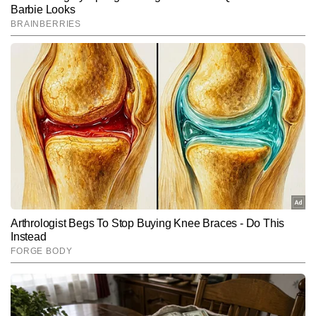
पंकज यादव टाइम्स नाउ नवभारत डिजिटल में वायरल और ट्रेंडिंग कंटेंट तैयार करते 
हैं। कंटेंट राइटिंग में 6 वर्षों का अनुभव रखने वाले पंकज सोशल मीडिया ट्रेंड्स, 
ह्यूमन इंटरेस्ट और ऑफबीट न्यूज दिलचस्प और यूजर-फ्रेंडली अंदाज में लिखने में 
और पढ़ें
माहिर हैं और अबतक आठ हजार से अधिक कंटेंट प्रकाशित कर चुके हैं।
A post shared by Ashish Ahuja | Indian in the US 🇺🇸 (No filters) (@ashishahuja.usa)
Follow Us:
Subscribe to our daily Newsletter!
SUBMIT