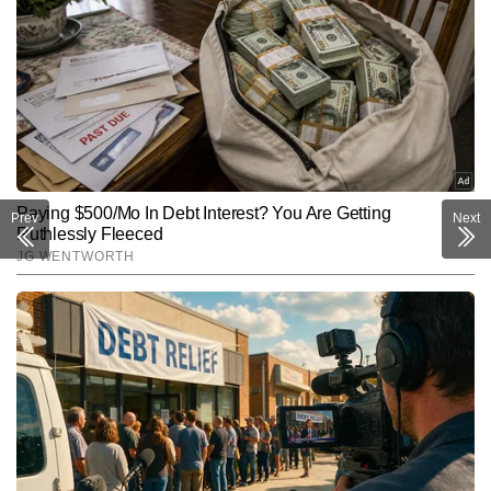
Prev
Next