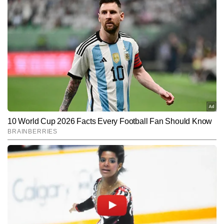
PRABHAT SHUKLA
AUTHOR
Prabhat Shukla is Senior Copy Editor at ET Now with over 2.5 
years of experience in reporting and strategic storytelling. He is 
a graduate in Economics (Honours) from Lucknow University 
और पढ़ें
and holds a Post-Graduate Diploma in English Journalism 
from the Indian Institute of Mass Communication (IIMC). He 
currently covers the technology and automobile beats, closely 
Follow Us:
tracking developments across consumer tech, mobility, and 
innovation.

Subscribe to our daily Newsletter!
Technology has been at the core of his reporting, with 
cybersecurity being a key area of interest. He has reported 
extensively on major technology launches, often breaking 
SUBMIT
news and covering launches first, and major industry events 
like indian mobile congress 2024 & 2025 where major theme 
for the 2025 edition was cyber secure India.  

Also, he has broken several exclusive stories in the technology 
space. He has interviewed prominent technologists and 
industry leaders, bringing expert insights to a wider audience. 
His reporting focuses on accuracy, speed, and explaining 
complex technology trends in a simple and impactful manner.

Also during International Solar Alliance’s annual meet in 2024 