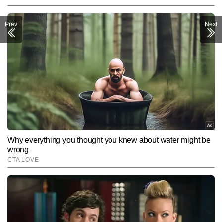
Prev
Next