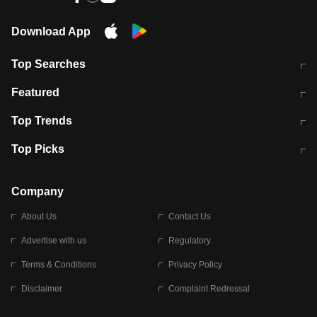
Download App
Top Searches
मुंबई में लगे 'जेन जी' के पोस्टर, लिखा- 'मैं
मानसून में वायरल इंफ्केशन से बचाव करेंगी ये
Featured
विद्यार्थियों के साथ हूं
होममेड़ ड्रिंक
10 अगस्त को विधानसभा का घेराव करेंगे
Pune News: प्राइवेट स्कूल में दर्दनाक
Top Trends
छात्र
हादसा
RBI का नया नियम: अब बैंकों को अपनी सभी
जम्मू-श्रीनगर नेशनल हाईवे पर आज वाहनों
Top Picks
शाखाओं में जमा पर देना होगा एकसमान ब्याज
की आवाजाही पूरी तरह ठप
अगले 14 घंटे दिल्ली-यूपी समेत इन राज्यों में
सोशल मीडिया पर वायरल हुई आईआईटी बॉम्बे
बारिश की चेतावनी
के स्टूडेंट की मार्कशीट
Company
About Us
Contact Us
Advertise with us
Regulatory
Terms & Conditions
Privacy Policy
Disclaimer
Complaint Redressal