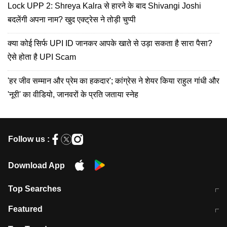
Lock UPP 2: Shreya Kalra से हारने के बाद Shivangi Joshi
बदलेंगी अपना नाम? खुद एक्ट्रेस ने तोड़ी चुप्पी
क्या कोई सिर्फ UPI ID जानकर आपके खाते से उड़ा सकता है सारा पैसा?
ऐसे होता है UPI Scam
'हर जीव सम्मान और प्रेम का हकदार'; कांग्रेस ने शेयर किया राहुल गांधी और
'नूरी' का वीडियो, जानवरों के प्रति जताया स्नेह
Follow us :
Download App
Top Searches
मुंबई में लगे 'जेन जी' के पोस्टर, लिखा- 'मैं
मानसून में वायरल इंफ्केशन से बचाव करेंगी ये
Featured
विद्यार्थियों के साथ हूं
होममेड़ ड्रिंक