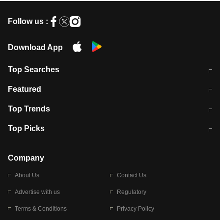
Follow us :
Download App
Top Searches
मुंबई में लगे 'जेन जी' के पोस्टर, लिखा- 'मैं
मानसून में वायरल इंफ्केशन से बचाव करेंगी ये
Featured
विद्यार्थियों के साथ हूं
होममेड़ ड्रिंक
10 अगस्त को विधानसभा का घेराव करेंगे
Pune News: प्राइवेट स्कूल में दर्दनाक
Top Trends
छात्र
हादसा
RBI का नया नियम: अब बैंकों को अपनी सभी
जम्मू-श्रीनगर नेशनल हाईवे पर आज वाहनों
Top Picks
शाखाओं में जमा पर देना होगा एकसमान ब्याज
की आवाजाही पूरी तरह ठप
अगले 14 घंटे दिल्ली-यूपी समेत इन राज्यों में
सोशल मीडिया पर वायरल हुई आईआईटी बॉम्बे
बारिश की चेतावनी
के स्टूडेंट की मार्कशीट
Company
About Us
Contact Us
Advertise with us
Regulatory
Terms & Conditions
Privacy Policy