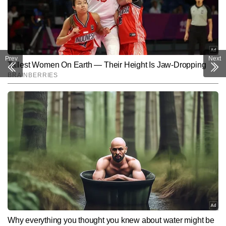
Prev
Next