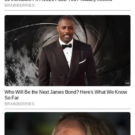
End of Article
लवीना शर्मा
AUTHOR
धरती का स्वर्ग कहे जाने वाले जम्मू-कश्मीर की रहने वाली हूं। पत्रकारिता में पोस्ट 
ग्रेजुएट हूं। 10 साल से मीडिया में काम कर रही हूं। पत्रकारिता में करियर की 
शुरुआत न्यूज 24 से हुई। इसके बाद तमाम चैनलों में काम किया। जहां स्क्रिप्ट 
और पढ़ें
राइटिंग, एडिटिंग और एंकरिंग का अनुभव हासिल हुआ। रफ्तार यहीं नहीं रूकी अब 
चाह थी कुछ नया करने की जिसके लिए मैंने डिजिटल मीडिया में स्विच किया और मैं 
जनसत्ता से जुड़ गई। जनसत्ता में मैंने अध्यात्म सेक्शन लीड किया। इसके बाद 
Follow Us:
पत्रिका में सेवाएं दी और अब timesnowhindi.com से जु़ड़ी हूं। यहां भी मैं 
अध्यात्म सेक्शन में कार्यरत हूं। भारतीय संस्कृति, अध्यात्म और ज्योतिष शास्त्र में 
मेरा शुरू से ही लगाव रहा है। मेरी कोशिश रहती है कि मैं ऐसा कंटेट लिखूं जिससे बड़े 
Subscribe to our daily Newsletter!
बुजुर्ग ही नहीं बल्कि आज के युवा भी कनेक्ट कर सकें।
SUBMIT