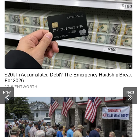
Prev
Next