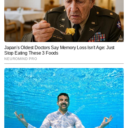
करते हैं।
Hindi News
Spirituality
End of Article
प्रभात शर्मा
AUTHOR
प्रभात शर्मा टाइम्स नाउ हिंदी डिजिटल के फीचर डेस्क में कार्यरत ट्रैवल और 
लाइफस्टाइल राइटर हैं। यात्राओं के प्रति उनका गहरा जुनून और नई जगहों को 
समझने–परखने की क्षमता उनकी लेखन शैली को बेहद जीवंत और पाठकों से जोड़ने 
और पढ़ें
वाली बनाती है। वे ऑफबीट डेस्टिनेशन, लोकल कल्चर, हेरिटेज साइट्स, रोड 
ट्रिप्स, फूड जर्नी और बजट ट्रैवल जैसे विषयों पर मजबूत पकड़ रखते हैं। प्रभात 
की स्टोरीज़ सिर्फ जानकारी नहीं देतीं, बल्कि यात्रा के माहौल, भाव और अनुभव को 
Follow Us:
भी महसूस कराती हैं। अब तक 7,000 से अधिक कंटेंट लिख चुके प्रभात अपनी 
सहज भाषा, प्रामाणिक जानकारी और अनुभव-आधारित दृष्टिकोण के लिए जाने जाते 
हैं।
Subscribe to our daily Newsletter!