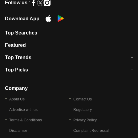
Follow us :
Download App
Top Searches
मुंबई में लगे 'जेन जी' के पोस्टर, लिखा- 'मैं
मानसून में वायरल इंफ्केशन से बचाव करेंगी ये
Featured
विद्यार्थियों के साथ हूं
होममेड़ ड्रिंक
10 अगस्त को विधानसभा का घेराव करेंगे
Pune News: प्राइवेट स्कूल में दर्दनाक
Top Trends
छात्र
हादसा
RBI का नया नियम: अब बैंकों को अपनी सभी
जम्मू-श्रीनगर नेशनल हाईवे पर आज वाहनों
Top Picks
शाखाओं में जमा पर देना होगा एकसमान ब्याज
की आवाजाही पूरी तरह ठप
अगले 14 घंटे दिल्ली-यूपी समेत इन राज्यों में
सोशल मीडिया पर वायरल हुई आईआईटी बॉम्बे
बारिश की चेतावनी
के स्टूडेंट की मार्कशीट
Company
About Us
Contact Us
Advertise with us
Regulatory
Terms & Conditions
Privacy Policy
Disclaimer
Complaint Redressal