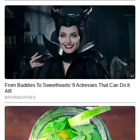
प्रभात शर्मा
AUTHOR
प्रभात शर्मा टाइम्स नाउ हिंदी डिजिटल के फीचर डेस्क में कार्यरत ट्रैवल और 
लाइफस्टाइल राइटर हैं। यात्राओं के प्रति उनका गहरा जुनून और नई जगहों को 
समझने–परखने की क्षमता उनकी लेखन शैली को बेहद जीवंत और पाठकों से जोड़ने 
और पढ़ें
वाली बनाती है। वे ऑफबीट डेस्टिनेशन, लोकल कल्चर, हेरिटेज साइट्स, रोड 
ट्रिप्स, फूड जर्नी और बजट ट्रैवल जैसे विषयों पर मजबूत पकड़ रखते हैं। प्रभात 
की स्टोरीज़ सिर्फ जानकारी नहीं देतीं, बल्कि यात्रा के माहौल, भाव और अनुभव को 
Follow Us:
भी महसूस कराती हैं। अब तक 7,000 से अधिक कंटेंट लिख चुके प्रभात अपनी 
सहज भाषा, प्रामाणिक जानकारी और अनुभव-आधारित दृष्टिकोण के लिए जाने जाते 
हैं।
Subscribe to our daily Newsletter!
SUBMIT