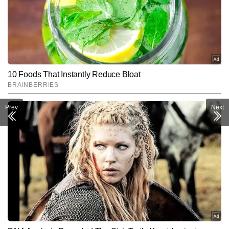
Prev
Next