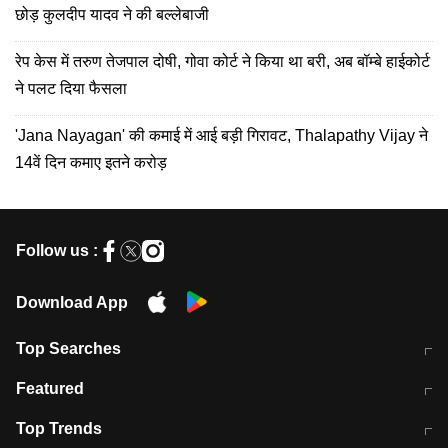
छोड़ कुलदीप यादव ने की बल्लेबाजी
रेप केस में तरुण तेजपाल दोषी, गोवा कोर्ट ने किया था बरी, अब बॉम्बे हाईकोर्ट
ने पलट दिया फैसला
'Jana Nayagan' की कमाई में आई बड़ी गिरावट, Thalapathy Vijay ने
14वें दिन कमाए इतने करोड़
Follow us :
Download App
Top Searches
भरत तिवारी कथित एनकाउंटर मामले में बड़ी
CEC के चुनाव में CJI की भूमिका क्यों नहीं?
Featured
कार्रवाई
स्पेन में प्रवासियों का सैलाब! मोरक्को से
ITR फाइलिंग डेडलाइन चूके तो होंगे हिट
Top Trends
हजारों की घुसपैठ
विकेट