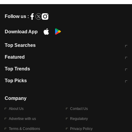
Follow us :
Download App
Top Searches
मुंबई में लगे 'जेन जी' के पोस्टर, लिखा- 'मैं
मानसून में वायरल इंफ्केशन से बचाव करेंगी ये
Featured
विद्यार्थियों के साथ हूं
होममेड़ ड्रिंक
10 अगस्त को विधानसभा का घेराव करेंगे
Pune News: प्राइवेट स्कूल में दर्दनाक
Top Trends
छात्र
हादसा
RBI का नया नियम: अब बैंकों को अपनी सभी
जम्मू-श्रीनगर नेशनल हाईवे पर आज वाहनों
Top Picks
शाखाओं में जमा पर देना होगा एकसमान ब्याज
की आवाजाही पूरी तरह ठप
अगले 14 घंटे दिल्ली-यूपी समेत इन राज्यों में
सोशल मीडिया पर वायरल हुई आईआईटी बॉम्बे
बारिश की चेतावनी
के स्टूडेंट की मार्कशीट
Company
About Us
Contact Us
Advertise with us
Regulatory
Terms & Conditions
Privacy Policy