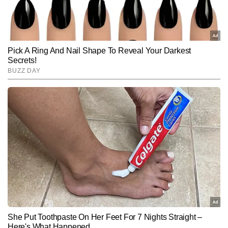
Hindi News
Spirituality
End of Article
मोहित तिवारी
AUTHOR
मोहित तिवारी को पत्रकारिता के क्षेत्र में 10 साल का अनुभव है। इन्होंने अपने 
करियर की शुरुआत प्रतिष्ठित न्यूजपेपर में फील्ड रिपोर्टिंग से की थी। मोहित ने 
प्रिंट, टीवी और डिजिटल तीनों प्लेटफॉर्म पर काम किया है। देश-विदेश, 
और पढ़ें
लाइफस्टाइल, धर्म और आध्यात्मिक विषयों में गहरी रुचि रखने वाले मोहित ने ज्योतिष 
का भी व्यापक अध्ययन किया है। मोहित के आलेख लाइफस्टाइल, हेल्थ, न्यूज, धर्म, 
ज्योतिष आदि विषयों पर गहरी शोध और प्रामाणिकता पर आधारित होते हैं और इन 
Follow Us:
विषयों पर वह 12,000 से अधिक आर्टिकल लिख चुके हैं।
Subscribe to our daily Newsletter!
SUBMIT