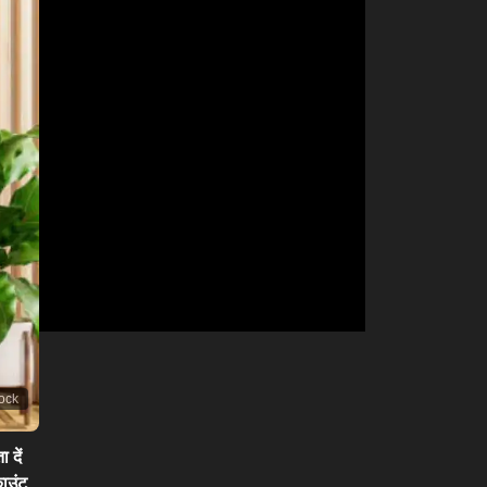
tock
 दें
काउंट