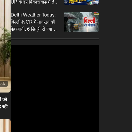
UP के हर विकासखंड में तैयार
होंगे मास्टर ट्रेनर
Delhi Weather Today:
दिल्ली-NCR में मानसून की
मेहरबानी, 6 डिग्री से ज्यादा
गिरा पारा; आज भी पूरे दिन
IMD का अलर्ट
tock
ी को
े रही