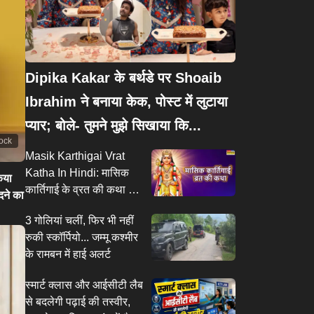
Dipika Kakar के बर्थडे पर Shoaib
Ibrahim ने बनाया केक, पोस्ट में लुटाया
प्यार; बोले- तुमने मुझे सिखाया कि...
tock
Masik Karthigai Vrat
Katha In Hindi: मासिक
िया
कार्तिगाई के व्रत की कथा क्या
दने का
है, मासिक कार्तिगाई कथा हिंदी
3 गोलियां चलीं, फिर भी नहीं
में, कार्तिकेय जी के व्रत से
रुकी स्कॉर्पियो... जम्मू कश्मीर
जुड़ी कहानी
के रामबन में हाई अलर्ट
स्मार्ट क्लास और आईसीटी लैब
से बदलेगी पढ़ाई की तस्वीर,