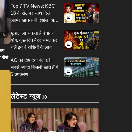
कंगना ने राहुल गांधी पर दिया
Top 7 TV News: KBC
बयान
18 के सेट पर साथ दिखे
आमिर खान-सनी देओल, अमन
गांधी ने छोड़ा क्योंकि सास भी
भूचाल ला सकता है पंचांक
कभी बहू थी 2
tock
योग, कुछ दिन बेहद संभलकर
चलें इन 4 राशियों के लोग
 आप
 जैसे
AC को दोष देना बंद करें!
सबसे ज्यादा बिजली खाते हैं ये
5 उपकरण
लेटेस्ट न्यूज