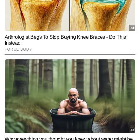
Hindi News
Lifestyle
End of Article
सुनीत सिंह
AUTHOR
सुनीत सिंह टाइम्स नाउ नवभारत डिजिटल में डिप्टी न्यूज एडिटर के रूप में कार्यरत हैं 
और लाइफस्टाइल सेक्शन में स्पेशल स्टोरीज प्रोजेक्ट का नेतृत्व कर रहे हैं। टीवी 
और डिजिटल पत्रकारिता में 13 वर्षों के अनुभव के साथ, सुनीत उन बहुमुखी 
और पढ़ें
पत्रकारों में शामिल हैं जिन्होंने न्यूजरूम और फील्ड—दोनों मोर्चों पर खुद को साबित 
किया है। माइक, कैमरा और एडिटिंग डेस्क तीनों से उनकी सहज जुगलबंदी ने उन्हें 
एक संतुलित और विश्वसनीय मीडिया प्रोफेशनल के रूप में स्थापित किया है। 
Follow Us:
पिछले 10 वर्षों से सुनीत लाइफस्टाइल, लिटरेचर, सिनेमा और संस्कृति से जुड़ी गहन 
व विश्लेषणात्मक स्टोरीज लिखते रहे हैं और अबतक 12,000 से अधिक आर्टिकल 
पब्लिश कर चुके हैं। उनकी लेखन शैली गहराई, मौलिक दृष्टिकोण और रिसर्च-
Subscribe to our daily Newsletter!
आधारित प्रस्तुति से पहचानी जाती है। वे विषयों की बारीकियों को पकड़कर उन्हें 
सरल, प्रभावी और पाठकों से जुड़ने वाली भाषा में ढालने में दक्ष हैं।