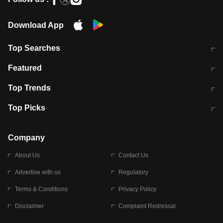
Download App
Top Searches
मुंबई में लगे 'जेन जी' के पोस्टर, लिखा- 'मैं
मानसून में वायरल इंफ्केशन से बचाव करेंगी ये
Featured
विद्यार्थियों के साथ हूं
होममेड़ ड्रिंक
10 अगस्त को विधानसभा का घेराव करेंगे
Pune News: प्राइवेट स्कूल में दर्दनाक
Top Trends
छात्र
हादसा
RBI का नया नियम: अब बैंकों को अपनी सभी
जम्मू-श्रीनगर नेशनल हाईवे पर आज वाहनों
Top Picks
शाखाओं में जमा पर देना होगा एकसमान ब्याज
की आवाजाही पूरी तरह ठप
अगले 14 घंटे दिल्ली-यूपी समेत इन राज्यों में
सोशल मीडिया पर वायरल हुई आईआईटी बॉम्बे
बारिश की चेतावनी
के स्टूडेंट की मार्कशीट
Company
About Us
Contact Us
Advertise with us
Regulatory
Terms & Conditions
Privacy Policy
Disclaimer
Complaint Redressal