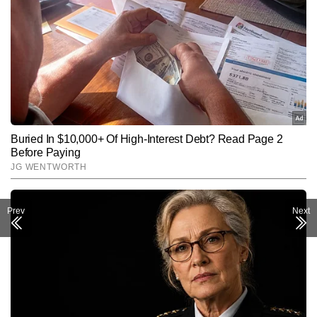
Prev
Next