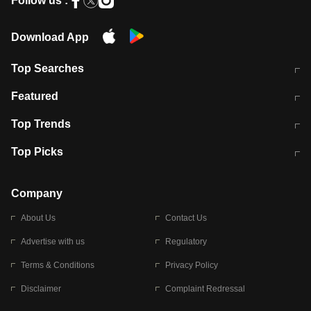
Follow us :
Download App
Top Searches
मुंबई में लगे 'जेन जी' के पोस्टर, लिखा- 'मैं
मानसून में वायरल इंफ्केशन से बचाव करेंगी ये
Featured
विद्यार्थियों के साथ हूं
होममेड़ ड्रिंक
10 अगस्त को विधानसभा का घेराव करेंगे
Pune News: प्राइवेट स्कूल में दर्दनाक
Top Trends
छात्र
हादसा
RBI का नया नियम: अब बैंकों को अपनी सभी
जम्मू-श्रीनगर नेशनल हाईवे पर आज वाहनों
Top Picks
शाखाओं में जमा पर देना होगा एकसमान ब्याज
की आवाजाही पूरी तरह ठप
अगले 14 घंटे दिल्ली-यूपी समेत इन राज्यों में
सोशल मीडिया पर वायरल हुई आईआईटी बॉम्बे
बारिश की चेतावनी
के स्टूडेंट की मार्कशीट
Company
About Us
Contact Us
Advertise with us
Regulatory
Terms & Conditions
Privacy Policy
Disclaimer
Complaint Redressal