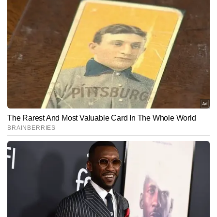
अवनी बागरोला
AUTHOR
अवनी बागरोला टाइम्स नाउ नवभारत डिजिटल के लाइफस्टाइल सेक्शन में कंटेंट 
राइटर के रूप में कार्यरत हैं। फैशन, ब्यूटी, ट्रेंड्स, पर्सनल स्टाइलिंग और आधुनिक 
जीवनशैली से जुड़े कंटेंट पर उनकी मजबूत पकड़ उन्हें युवा और स्टाइल-सेवी 
और पढ़ें
ऑडियंस के बीच खास पहचान दिलाती है। अवनी की लेखन शैली सरल, ट्रेंडी और 
यूज़र-फ्रेंडली है, जो पाठकों को तेजी से बदलते फैशन व लाइफस्टाइल ट्रेंड्स को 
समझने में मदद करती है। अब तक 2,500 से अधिक आर्टिकल्स लिख चुकी अवनी 
Follow Us:
क्रिएटिव अप्रोच, अपडेटेड नॉलेज और रियल-टाइम ट्रेंड सेंस के लिए जानी जाती 
हैं।
Subscribe to our daily Newsletter!
SUBMIT