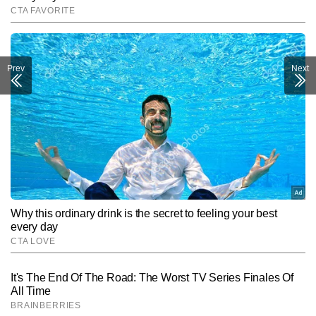
Prev
Next