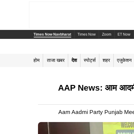
Times Now Navbharat
Times Now
Zoom
ET Now
होम
ताजा खबर
देश
स्पोर्ट्स
शहर
एजुकेशन
AAP News: आम आदमी पार्
Aam Aadmi Party Punjab Meeting 