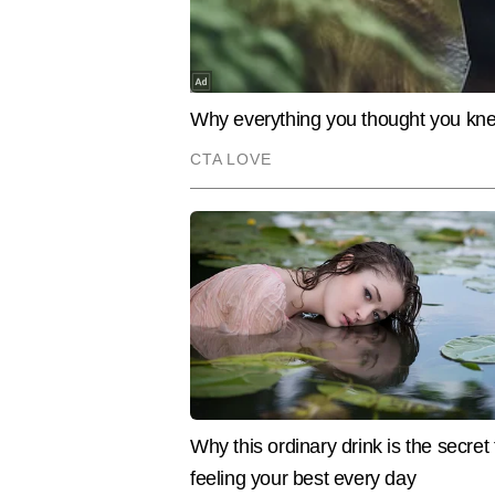
रवि वैश्य
AUTHOR
रवि वैश्य टाइम्स नाउ नवभारत डिजिटल के
व्यापक अनुभव हासिल है। खबरों की बार
में रिपोर्टिंग और डेस्क—दोनों क्षेत्रों
ताजातरीन अपडेट्स, ब्रेकिंग न्यूज, एक्
रही है कि हर खबर तेज, सटीक और जानक
Hindi News
India
चुके हैं, जिनमें कई एक्सक्लूसिव रिपोर्ट