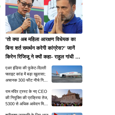
'तो क्या अब महिला आरक्षण विधेयक का
बिना शर्त समर्थन करेगी कांग्रेस?' जानें
किरेन रिजिजू ने क्यों कहा- राहुल गांधी ने
कर दी बड़ी गलती
एअर इंडिया की फुकेट-दिल्ली
फ्लाइट कांड में बड़ा खुलासा;
अचानक 300 फीट नीचे गिरे
विमान का कैप्टन 'डोप टेस्ट' में
राम मंदिर ट्रस्ट के नए CEO
हुआ फेल
की नियुक्ति की प्रक्रिया तेज,
5300 से अधिक आवेदन मिले,
54 का चयन