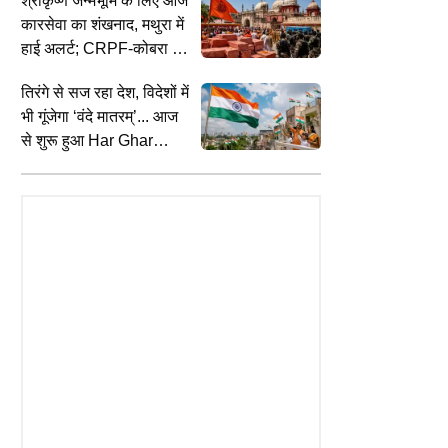
श्रीकृष्ण जन्मभूमि के लिए आज
कारसेवा का शंखनाद, मथुरा में
हाई अलर्ट; CRPF-कोबरा ने
संभाला मोर्चा
तिरंगे से सज रहा देश, विदेशों में
भी गूंजेगा ‘वंदे मातरम्’... आज
से शुरू हुआ Har Ghar
Tiranga अभियान; जानें खास
बातें
BUSINESS
E
TS
Explainer: शहरी सहकारी बैंकों का कैसे
स
ेंदुलकर या विराट कोहली नहीं, ब्रेट
होगा कायाकल्प?
N
इस खिलाड़ी को बताया अब तक का
न
हान खिलाड़ी