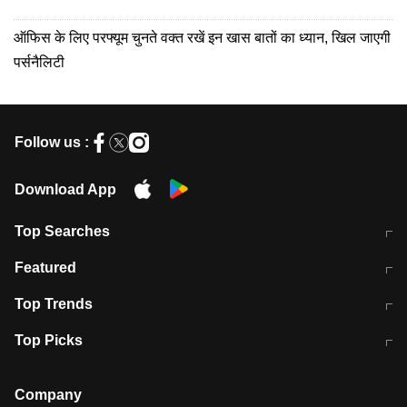
ऑफिस के लिए परफ्यूम चुनते वक्त रखें इन खास बातों का ध्यान, खिल जाएगी
पर्सनैलिटी
Follow us :
Download App
Top Searches
मुंबई में लगे 'जेन जी' के पोस्टर, लिखा- 'मैं
मानसून में वायरल इंफ्केशन से बचाव करेंगी ये
Featured
विद्यार्थियों के साथ हूं
होममेड़ ड्रिंक
10 अगस्त को विधानसभा का घेराव करेंगे
Pune News: प्राइवेट स्कूल में दर्दनाक
Top Trends
छात्र
हादसा
RBI का नया नियम: अब बैंकों को अपनी सभी
जम्मू-श्रीनगर नेशनल हाईवे पर आज वाहनों
Top Picks
शाखाओं में जमा पर देना होगा एकसमान ब्याज
की आवाजाही पूरी तरह ठप
अगले 14 घंटे दिल्ली-यूपी समेत इन राज्यों में
सोशल मीडिया पर वायरल हुई आईआईटी बॉम्बे
बारिश की चेतावनी
के स्टूडेंट की मार्कशीट
Company