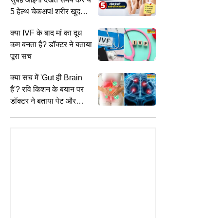
5 हेल्थ चेकअप! शरीर खुद
बताएगा अपनी सेहत का हाल
क्या IVF के बाद मां का दूध
कम बनता है? डॉक्टर ने बताया
पूरा सच
क्या सच में 'Gut ही Brain
है'? रवि किशन के बयान पर
ENTERTAINMENT
E
डॉक्टर ने बताया पेट और
ें कृष्ण जन्मभूमि मंदिर निर्माण की
Millind Gaba-Pria Beniwal के रिश्ते में
ह
दिमाग का गहरा कनेक्शन
तेज, भरतपुर से पहुंचे गुलाबी पत्थर; 9
आई दरार? इंस्टाग्राम पर अनफॉलो करने से
अ
से कारसेवा का ऐलान
मची हलचल
प