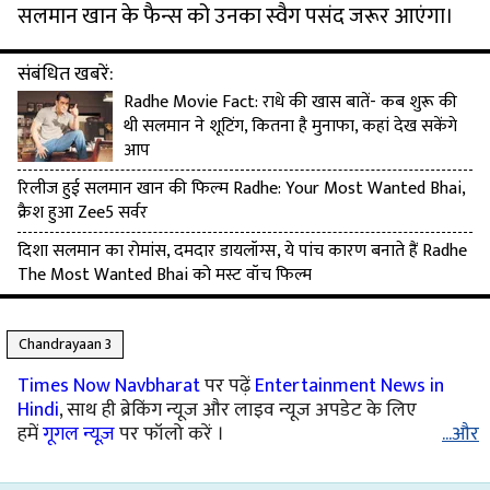
सलमान खान के फैन्‍स को उनका स्‍वैग पसंद जरूर आएंगा।
संबंधित खबरें:
Radhe Movie Fact: राधे की खास बातें- कब शुरू की
थी सलमान ने शूट‍िंग, क‍ितना है मुनाफा, कहां देख सकेंगे
आप
रिलीज हुई सलमान खान की फ‍िल्‍म Radhe: Your Most Wanted Bhai,
क्रैश हुआ Zee5 सर्वर
दिशा सलमान का रोमांस, दमदार डायलॉग्स, ये पांच कारण बनाते हैं Radhe
The Most Wanted Bhai को मस्ट वॉच फिल्म
Chandrayaan 3
Times Now Navbharat
पर पढ़ें
Entertainment News in
Hindi
, साथ ही ब्रेकिंग न्यूज और लाइव न्यूज अपडेट के लिए
हमें
गूगल न्यूज़
पर फॉलो करें ।
...और