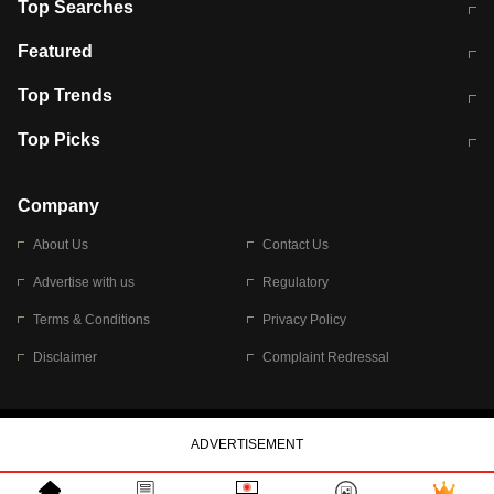
Top Searches
मुंबई में लगे 'जेन जी' के पोस्टर, लिखा- 'मैं
मानसून में वायरल इंफ्केशन से बचाव करेंगी ये
Featured
विद्यार्थियों के साथ हूं
होममेड़ ड्रिंक
10 अगस्त को विधानसभा का घेराव करेंगे
Pune News: प्राइवेट स्कूल में दर्दनाक
Top Trends
छात्र
हादसा
RBI का नया नियम: अब बैंकों को अपनी सभी
जम्मू-श्रीनगर नेशनल हाईवे पर आज वाहनों
Top Picks
शाखाओं में जमा पर देना होगा एकसमान ब्याज
की आवाजाही पूरी तरह ठप
अगले 14 घंटे दिल्ली-यूपी समेत इन राज्यों में
सोशल मीडिया पर वायरल हुई आईआईटी बॉम्बे
बारिश की चेतावनी
के स्टूडेंट की मार्कशीट
Company
About Us
Contact Us
Advertise with us
Regulatory
Terms & Conditions
Privacy Policy
Disclaimer
Complaint Redressal
© 2026 Bennett, Coleman & Company Limited