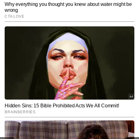
Hindi News
Entertainment
Bollywood
End of Article
ललित कुमार
AUTHOR
ललित कुमार टाइम्स नाउ नवभारत डिजिटल की एंटरटेनमेंट टीम में बतौर राइटर जुड़े 
हैं। पत्रकारिता में डिप्लोमा करने के बाद ललित ने एंटरटेनमेंट बीट में अपना करियर 
शुरू किया और बॉलीवुड, टीवी, वेब सीरीज और सेलेब्रिटी लाइफ से जुड़ी खबरों की 
और पढ़ें
गहरी समझ विकसित की। मीडिया में 12 वर्षों से अधिक का अनुभव रखने वाले 
ललित एंटरटेनमेंट इंडस्ट्री के ट्रेंड्स, ब्रेकिंग अपडेट्स, फिल्म/वेब सीरीज कवरेज 
को यूजर-फ्रेंडली अंदाज में पेश करने में माहिर हैं और अबतक 13,000 से अधिक 
Follow Us:
आर्टिकल लिख चुके हैं।
Subscribe to our daily Newsletter!
SUBMIT