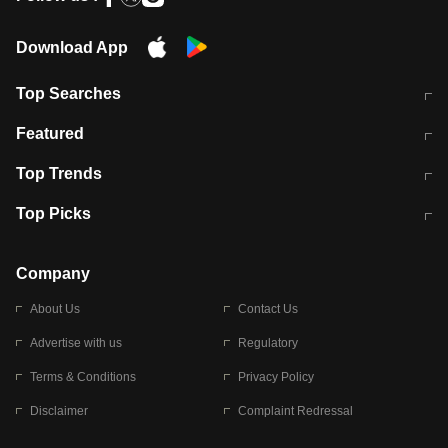
Download App
Top Searches
मुंबई में लगे 'जेन जी' के पोस्टर, लिखा- 'मैं
मानसून में वायरल इंफ्केशन से बचाव करेंगी ये
Featured
विद्यार्थियों के साथ हूं
होममेड़ ड्रिंक
10 अगस्त को विधानसभा का घेराव करेंगे
Pune News: प्राइवेट स्कूल में दर्दनाक
Top Trends
छात्र
हादसा
RBI का नया नियम: अब बैंकों को अपनी सभी
जम्मू-श्रीनगर नेशनल हाईवे पर आज वाहनों
Top Picks
शाखाओं में जमा पर देना होगा एकसमान ब्याज
की आवाजाही पूरी तरह ठप
अगले 14 घंटे दिल्ली-यूपी समेत इन राज्यों में
सोशल मीडिया पर वायरल हुई आईआईटी बॉम्बे
बारिश की चेतावनी
के स्टूडेंट की मार्कशीट
Company
About Us
Contact Us
Advertise with us
Regulatory
Terms & Conditions
Privacy Policy
Disclaimer
Complaint Redressal