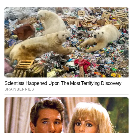
End of Article
नितिन अरोड़ा
AUTHOR
नितिन अरोड़ा टाइम्स नाउ नवभारत में न्यूज डेस्क पर सीनियर कॉपी एडिटर के रूप 
में कार्यरत हैं। मीडिया में उनका 6 वर्षों का अनुभव है। वह राजनीति, देश–विदेश की 
बड़ी घटनाओं और समसामयिक मुद्दों को गहराई से समझकर उन्हें सटीक और सरल 
और पढ़ें
भाषा में प्रस्तुत करने में माहिर हैं। उन्होंने अपने करियर में लगातार करंट अफेयर्स, 
पॉलिटिकल डेवलपमेंट्स, डिप्लोमैटिक घटनाएं और डिफेंस सेक्टर से जुड़े विषयों पर 
प्रभावशाली कॉन्टेंट तैयार किया है और अबतक 6 हजार से अधिक आर्टिकल लिख 
Follow Us:
चुके हैं। विभिन्न टॉपिक्स पर एक्सप्लेनेर, डेटा-आधारित रिपोर्ट्स और विश्लेषणात्मक 
कॉपी लिखने में उनकी मजबूत पकड़ है।
Subscribe to our daily Newsletter!
SUBMIT