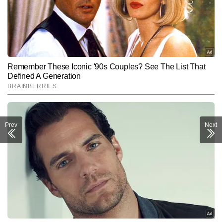
Prev
Next