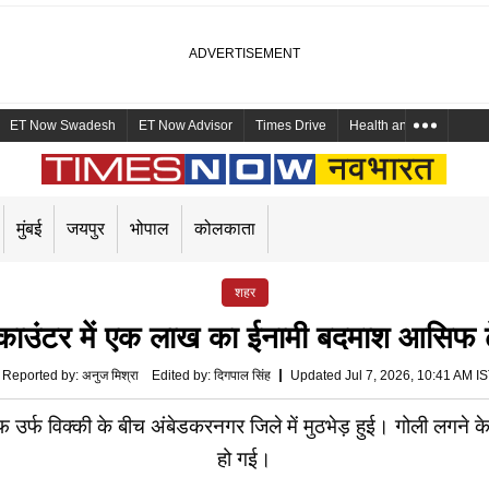
ET Now Swadesh
ET Now Advisor
Times Drive
Health and Me
Mara
मुंबई
जयपुर
भोपाल
कोलकाता
शहर
र में एक लाख का ईनामी बदमाश आसिफ ढेर, क
Reported by
:
अनुज मिश्रा
Edited by
:
दिगपाल सिंह
Updated Jul 7, 2026, 10:41 AM I
विक्की के बीच अंबेडकरनगर जिले में मुठभेड़ हुई। गोली लगने के
हो गई।