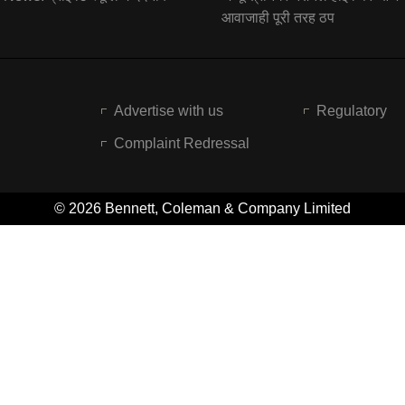
आवाजाही पूरी तरह ठप
Advertise with us
Regulatory
Complaint Redressal
© 2026 Bennett, Coleman & Company Limited