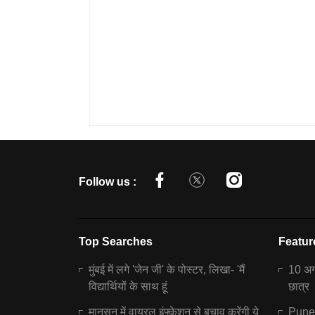
Follow us :
Top Searches
Featur
मुंबई में लगे 'जेन जी' के पोस्टर, लिखा- 'मैं
10 अगस
विद्यार्थियों के साथ हूं
छात्र
मानसून में वायरल इंफ्केशन से बचाव करेंगी ये
Pune N