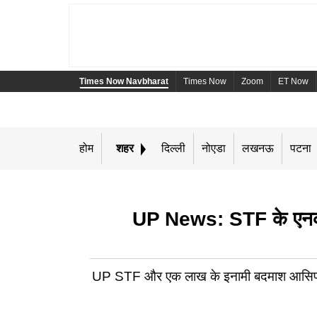
Times Now Navbharat
Times Now
Zoom
ET Now
होम
शहर
दिल्ली
नोएडा
लखनऊ
पटना
UP News: STF के एनकाउंट
UP STF और एक लाख के इनामी बदमाश आसिफ उर्फ 