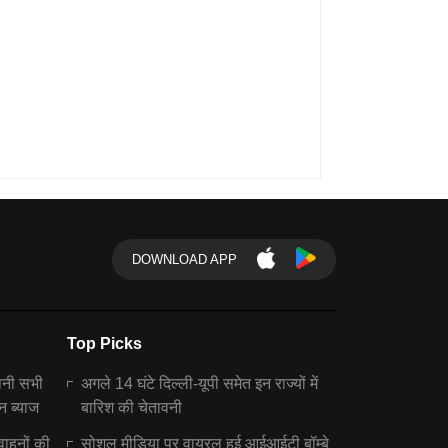
DOWNLOAD APP
Top Picks
पनी सभी
अगले 14 घंटे दिल्ली-यूपी समेत इन राज्यों में
न ब्याज
बारिश की चेतावनी
वाहनों की
सोशल मीडिया पर वायरल हुई आईआईटी बॉम्बे