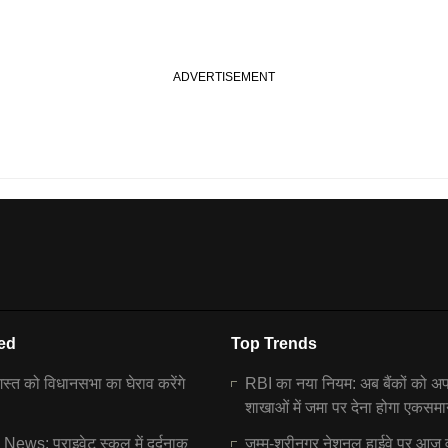
ed
Top Trends
्त को विधानसभा का घेराव करेंगे
RBI का नया नियम: अब बैंकों को अ
शाखाओं में जमा पर देना होगा एकसमा
ews: प्राइवेट स्कूल में दर्दनाक
जम्मू-श्रीनगर नेशनल हाईवे पर आज 