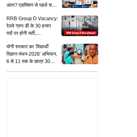
अंतर? एडमिशन से पहले समझ
लें
RRB Group D Vacancy:
रेलवे ग्रुप डी के 30 हजार
पदों पर होगी भर्ती,
नोटिफिकेशन सितंबर-अक्टूबर
योगी सरकार का 'विद्यार्थी
में संभव
विज्ञान मंथन-2026' अभियान,
6 से 11 तक के छात्र 30
INDIA
I
ESS
सितंबर तक करा सकेंगे
मथुरा में फिर नहीं बनी बात, श्रीकृष्ण
प
ner: लोन नहीं चुकाया तो क्या बैंक
जन्मभूमि-शाही ईदगाह विवाद पर 18 अगस्त
म
पंजीकरण
र देगा आपका फोन? समझें RBI के
को होगी सुलह की आखिरी कोशिश
प
यम
स