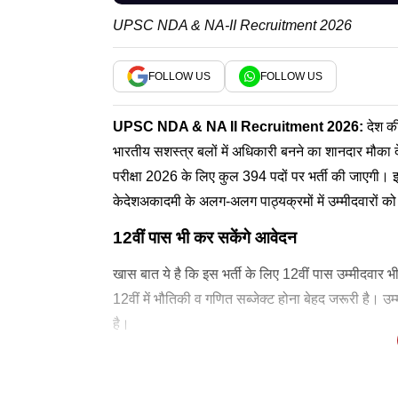
UPSC NDA & NA-II Recruitment 2026
FOLLOW US
FOLLOW US
UPSC
NDA
& NA II Recruitment 2026:
देश क
भारतीय सशस्त्र बलों में अधिकारी बनने का शानदार मौका 
परीक्षा 2026 के लिए कुल 394 पदों पर भर्ती की जाएगी। इ
केदेशअकादमी के अलग-अलग पाठ्यक्रमों में उम्मीदवारों क
12वीं पास भी कर सकेंगे आवेदन
खास बात ये है कि इस भर्ती के लिए 12वीं पास उम्मीदवार
12वीं में भौतिकी व गणित सब्जेक्ट होना बेहद जरूरी है। उ
है।
Also read : UP TGT Admit Card 2026 : यूपी टीजीटी 
चयन प्रक्रिया में लिखित परीक्षा और उसके बाद फिर सर्वि
बताते चलें कि चयनित उम्मीदवारों को प्रशिक्षण अवधि के दौ
भर्ती से जुड़े लिंक
UPSC ऑनलाइन आवेदन पोर्टल
UPSC आधिकारिक वेबसाइट
बताते चलें कि ये देश के सशस्त्र बलों में नौकरी करने का 
ट्रेनिंग के बाद मिलेगी इतनी सैलरी