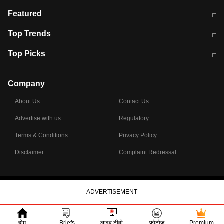
मुंबई में लगे 'जेन जी' के पोस्टर, लिखा- 'मैं
मानसून में वायरल इंफ्केशन से बचाव करेंगी ये
Featured
विद्यार्थियों के साथ हूं
होममेड़ ड्रिंक
10 अगस्त को विधानसभा का घेराव करेंगे
Pune News: प्राइवेट स्कूल में दर्दनाक
Top Trends
छात्र
हादसा
RBI का नया नियम: अब बैंकों को अपनी सभी
जम्मू-श्रीनगर नेशनल हाईवे पर आज वाहनों
Top Picks
शाखाओं में जमा पर देना होगा एकसमान ब्याज
की आवाजाही पूरी तरह ठप
अगले 14 घंटे दिल्ली-यूपी समेत इन राज्यों में
सोशल मीडिया पर वायरल हुई आईआईटी बॉम्बे
बारिश की चेतावनी
के स्टूडेंट की मार्कशीट
Company
About Us
Contact Us
Advertise with us
Regulatory
Terms & Conditions
Privacy Policy
Disclaimer
Complaint Redressal
© 2026 Bennett, Coleman & Company Limited
होम
Briefs
लाइव टीवी
फोटोज
Premium