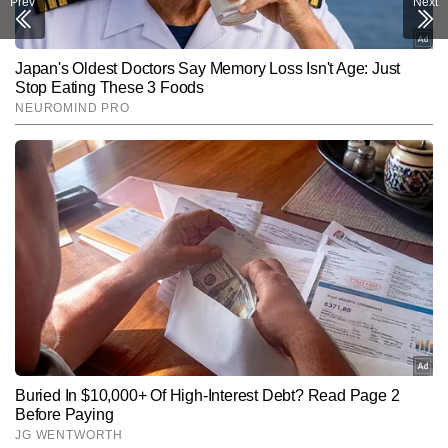
Prev
Next