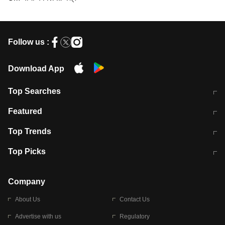
Follow us :
Download App
Top Searches
मुंबई में लगे 'जेन जी' के पोस्टर, लिखा- 'मैं
मानसून में वायरल इंफ्केशन से बचाव करेंगी ये
Featured
विद्यार्थियों के साथ हूं
होममेड़ ड्रिंक
10 अगस्त को विधानसभा का घेराव करेंगे
Pune News: प्राइवेट स्कूल में दर्दनाक
Top Trends
छात्र
हादसा
RBI का नया नियम: अब बैंकों को अपनी सभी
जम्मू-श्रीनगर नेशनल हाईवे पर आज वाहनों
Top Picks
शाखाओं में जमा पर देना होगा एकसमान ब्याज
की आवाजाही पूरी तरह ठप
अगले 14 घंटे दिल्ली-यूपी समेत इन राज्यों में
सोशल मीडिया पर वायरल हुई आईआईटी बॉम्बे
बारिश की चेतावनी
के स्टूडेंट की मार्कशीट
Company
About Us
Contact Us
Advertise with us
Regulatory