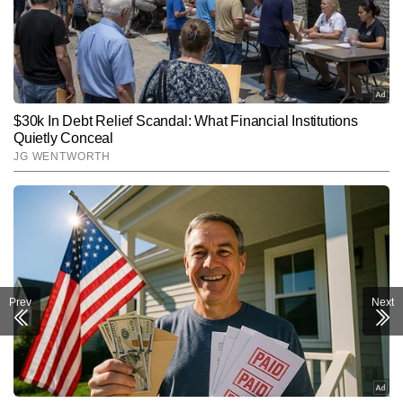
Prev
Next