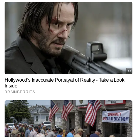
वर्षा कुशवाहा
AUTHOR
वर्षा कुशवाहा टाइम्स नाउ नवभारत डिजिटल की एजुकेशन डेस्क पर बतौर कॉपी 
एडिटर कार्यरत हैं और पिछले 5 वर्षों से मीडिया में सक्रिय हैं। जर्नलिज़्म में पोस्ट 
ग्रेजुएशन डिप्लोमा पूरा करने के बाद उन्होंने न्यूज रूम में तेजी, सटीकता और गहराई 
और पढ़ें
के साथ काम करते हुए अपनी मजबूत संपादकीय पहचान बनाई है। वर्षा की 
विशेषज्ञता हाइपर-लोकल खबरों, इवेंट कवरेज और स्टेट पॉलिटिक्स से जुड़ी रिपोर्टिंग 
में भी है।  अब तक वर्षा कुशवाहा 8,000 से अधिक खबरें लिख चुकी हैं, जिनमें कई 
Follow Us:
अहम लोकल रिपोर्ट्स, एजुकेशन और करियर की खबरें तथा फीचर-आधारित 
स्टोरीज शामिल हैं।
Subscribe to our daily Newsletter!
SUBMIT