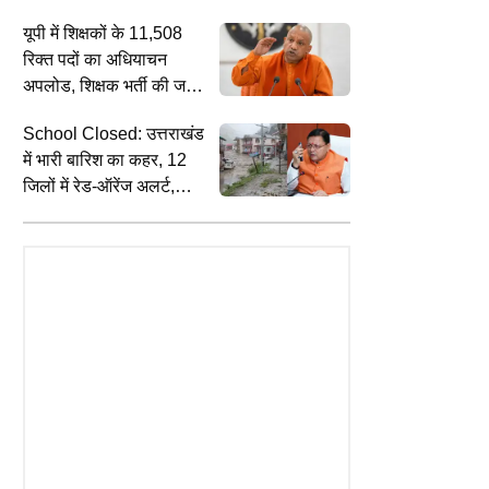
कैसे करें पहचान
यूपी में शिक्षकों के 11,508
रिक्त पदों का अधियाचन
ESS
EDUCATION
B
अपलोड, शिक्षक भर्ती की जल्द
र सिटिजन को FD पर मिल रहा 8%
क्या है सफल होने का मंत्र, विकास
आ
शुरू होने की उम्मीद
दा का ब्याज, चेक करें टॉप 10 बैंकों
दिव्यकीर्ति सर ने बताया सही निर्णय लेने का
ह
School Closed: उत्तराखंड
स्ट रेट्स
तरीका
में भारी बारिश का कहर, 12
जिलों में रेड-ऑरेंज अलर्ट,
चमोली में स्कूल बंद