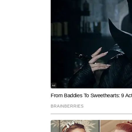
ENTERTAINMENT
CITIES
Exclusive: '44 साल का हो गया है
दिल्ली में ब
लेकिन...'- हर्षद की कुर्बानी पर बरसे Varun
जलभराव से 
Yadav, राम कपूर पर भी निकाली भड़ास
नोएडा-गुरुग्र
नीलाक्ष सिंह
AUTHOR
neet ug 2026 re exam
नीलाक्ष सिंह 2021 से टाइम्स नाउ नव
विश्वविद्यालय से मास कम्युनिकेशन की पढ़ा
बेस्ड ग्राउंड स्टोरीज और सटीक न्यूज
बीट पर ही लगातार काम करते रहे हैं। प
वह एग्जाम अपडेट्स, एडमिशन प्रोसेस, 
Hindi News
Education
उपयोगी कंटेंट तैयार करते हैं।