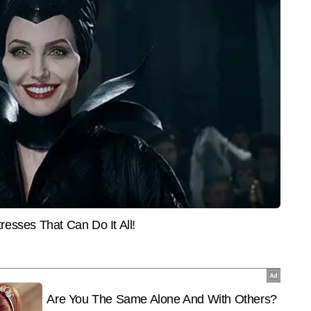
SPIRITUALITY
BUSIN
ारिश से मौसम सुहाना, पर
Raksha Bandhan 2026: देश के 5 ऐसे
सीनिय
थमी राजधानी की रफ्तार;
मंदिर जहां भगवान को भी बांधी जाती है राखी,
से ज्या
ाम में भी रेंग रहे वाहन
सदियों पुरानी परंपरा आज भी है जीवंत
के लेटे
भारत डिजिटल से जुड़े हैं और एजुकेशन सेक्शन के लिए कंटेंट लिखते हैं। लखनऊ 
ई के दौरान ही उन्होंने प्रिंट मीडिया में इंटर्नशिप की, जहां फील्ड रिपोर्टिंग, स्टूडेंट-इश्यू 
और पढ़ें
राइटिंग की बुनियादी समझ हासिल की। प्रिंट के बाद डिजिटल मीडिया में भी वह एजुकेशन 
त्रकारिता में 10 सालों से सक्रिय नीलाक्ष सिंह  12 हजार से अधिक खबरें लिख चुके हैं। 
करियर गाइडेंस, स्टूडेंट वेलफेयर, बोर्ड रिजल्ट्स और नीतिगत बदलावों पर गहन और बेहद 
End of Article