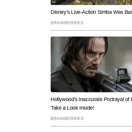
सक्रिय हैं। जर्नलिज़्म में पोस्ट ग्रेज
करते हुए अपनी मजबूत संपादकीय पहचान
जुड़ी रिपोर्टिंग में भी है।  अब तक व
और करियर की खबरें तथा फीचर-आधारि
Hindi News
Education