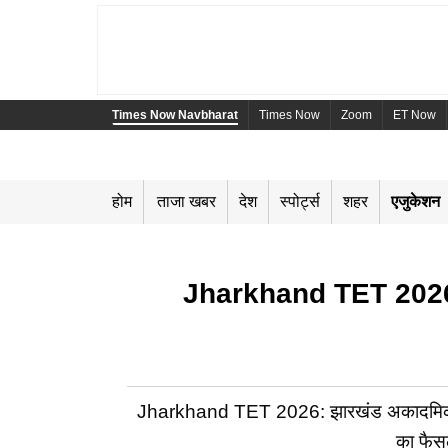
Times Now Navbharat
Times Now
Zoom
ET Now
होम
ताजा खबर
देश
स्पोर्ट्स
शहर
एजुकेशन
Jharkhand TET 2026: झार
Jharkhand TET 2026: झारखंड अकादमिक काउंस
का फैस