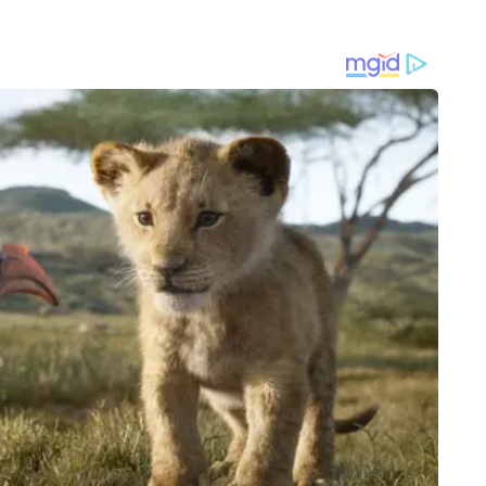
सी और ईडब्ल्यूएस कैटेगरी के उम्मीदवारों के लिए आवेदन फीस सिंगल पेपर 1300
छुक उम्मीदवार jac.jharkhand.gov.in पर जाएं।
’ रिपोर्ट, फिर भी लाखों छात्रों पर कर दिया गया प्रयोग!
िव्यांग उम्मीदवारों के लिए सिंगल पेपर 700 और दोनों पेपर 800 रुपये, आदमि
्लिकेशन लिंक पर क्लिक करें।
पर के लिए 600 रुपये का भुगतान करना होगा।
िस्ट्रेशन कर लॉगिन क्रिएट करें।
जानकारी दर्ज करें।
ान करें।
ूलें।
 जमा हुए 28,000 से ज्यादा आवेदन, सीबीएसई ने दिया अपडेट
SPORTS
INDIA
2026: आसमान से आफत की
राशिद की फिरकी में फंसे आयरलैंड के
सुप्री
ल में 162 सड़कें बंद तो दिल्ली
बल्लेबाज, अफगानिस्तान ने 92 रन से जीत
बॉम्बे 
़ गिरे; ओडिशा-केरल में रेड
दर्ज कर सीरीज में बनाई बढ़त
क्या क
टल की एजुकेशन डेस्क पर बतौर कॉपी एडिटर कार्यरत हैं और पिछले 5 वर्षों से मीडिया में 