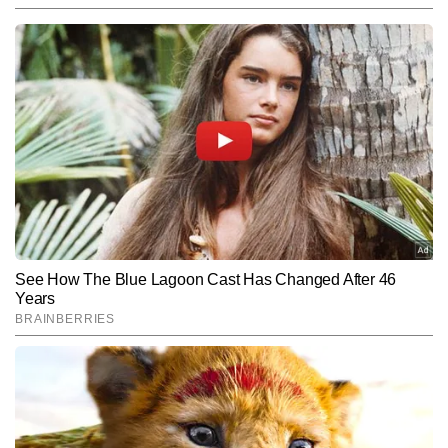
कुसुम भट्ट
AUTHOR
टाइम्स नाउ नवभारत डिजिटल में बतौर एजुकेशन जर्नलिस्ट कार्यरत कुसुम भट्ट 
शिक्षा जगत से जुड़ी हर छोटी-बड़ी हलचल पर पैनी नजर रखती हैं। मास्टर्स इन मास 
कम्युनिकेशन की डिग्री प्राप्त करने के बाद वह पिछले 5 सालों से एजुकेशन बीट को 
और पढ़ें
मजबूती से संभाल रही हैं। कुसुम को खबरों को सबसे पहले ब्रेक करने, विषय की 
गहराई में जाकर स्टोरी तैयार करने और युवाओं को उनके करियर से जुड़ी सटीक 
जानकारी देने में विशेष दक्षता प्राप्त है। कुसुम की लेखन शैली संक्षिप्त, शोध 
Follow Us:
आधारित और प्रभावशाली है। वे एग्जाम टिप्स, करियर गाइडेंस, सरकारी नौकरी से 
जुड़ी खबरें, बोर्ड रिजल्ट और सक्सेस स्टोरीज़ जैसे विषयों पर सटीक और भरोसेमंद 
कंटेंट तैयार करने के लिए जानी जाती हैं। कुसुम अबतक पांच हजार से अधिक 
Subscribe to our daily Newsletter!
बाइलाइन रिपोर्ट पब्लिश  कर चुकी हैं। उन्हें ब्लॉगिंग, वेब स्टोरीज और ट्रेंडिंग 
एजुकेशनल टॉपिक्स पर काम करने का खास शौक है। उनका मानना है कि – "शिक्षा 
सिर्फ करियर का माध्यम नहीं, बल्कि सोच और समाज दोनों को बदलने की शक्ति 
SUBMIT
रखती है।"