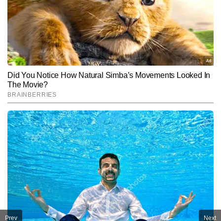
Prev
Next