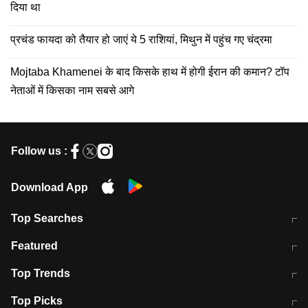
दिया था
प्रचंड फायदा को तैयार हो जाएं ये 5 राशियां, मिथुन में पहुंच गए चंद्रमा
Mojtaba Khamenei के बाद किसके हाथ में होगी ईरान की कमान? टॉप
नेताओं में किसका नाम सबसे आगे
Follow us :
Download App
Top Searches
मुंबई में लगे 'जेन जी' के पोस्टर, लिखा- 'मैं
मानसून में वायरल इंफ्केशन से बचाव करेंगी ये
Featured
विद्यार्थियों के साथ हूं
होममेड़ ड्रिंक
10 अगस्त को विधानसभा का घेराव करेंगे
Pune News: प्राइवेट स्कूल में दर्दनाक
Top Trends
छात्र
हादसा
RBI का नया नियम: अब बैंकों को अपनी सभी
जम्मू-श्रीनगर नेशनल हाईवे पर आज वाहनों
Top Picks