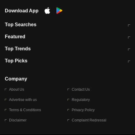
Download App
Top Searches
मुंबई में लगे 'जेन जी' के पोस्टर, लिखा- 'मैं
मानसून में वायरल इंफ्केशन से बचाव करेंगी ये
Featured
विद्यार्थियों के साथ हूं
होममेड़ ड्रिंक
10 अगस्त को विधानसभा का घेराव करेंगे
Pune News: प्राइवेट स्कूल में दर्दनाक
Top Trends
छात्र
हादसा
RBI का नया नियम: अब बैंकों को अपनी सभी
जम्मू-श्रीनगर नेशनल हाईवे पर आज वाहनों
Top Picks
शाखाओं में जमा पर देना होगा एकसमान ब्याज
की आवाजाही पूरी तरह ठप
अगले 14 घंटे दिल्ली-यूपी समेत इन राज्यों में
सोशल मीडिया पर वायरल हुई आईआईटी बॉम्बे
बारिश की चेतावनी
के स्टूडेंट की मार्कशीट
Company
About Us
Contact Us
Advertise with us
Regulatory
Terms & Conditions
Privacy Policy
Disclaimer
Complaint Redressal