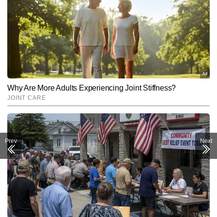
Prev
Next