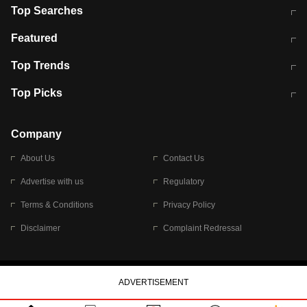
Top Searches
मुंबई में लगे 'जेन जी' के पोस्टर, लिखा- 'मैं
मानसून में वायरल इंफ्केशन से बचाव करेंगी ये
Featured
विद्यार्थियों के साथ हूं
होममेड़ ड्रिंक
10 अगस्त को विधानसभा का घेराव करेंगे
Pune News: प्राइवेट स्कूल में दर्दनाक
Top Trends
छात्र
हादसा
RBI का नया नियम: अब बैंकों को अपनी सभी
जम्मू-श्रीनगर नेशनल हाईवे पर आज वाहनों
Top Picks
शाखाओं में जमा पर देना होगा एकसमान ब्याज
की आवाजाही पूरी तरह ठप
अगले 14 घंटे दिल्ली-यूपी समेत इन राज्यों में
सोशल मीडिया पर वायरल हुई आईआईटी बॉम्बे
बारिश की चेतावनी
के स्टूडेंट की मार्कशीट
Company
About Us
Contact Us
Advertise with us
Regulatory
Terms & Conditions
Privacy Policy
Disclaimer
Complaint Redressal
© 2026 Bennett, Coleman & Company Limited