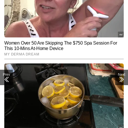
Prev
Next