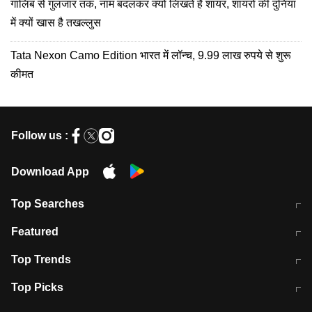
गालिब से गुलजार तक, नाम बदलकर क्यों लिखते हैं शायर, शायरों की दुनिया
में क्यों खास है तखल्लुस
Tata Nexon Camo Edition भारत में लॉन्च, 9.99 लाख रुपये से शुरू
कीमत
Follow us :
Download App
Top Searches
मुंबई में लगे 'जेन जी' के पोस्टर, लिखा- 'मैं
मानसून में वायरल इंफ्केशन से बचाव करेंगी ये
Featured
विद्यार्थियों के साथ हूं
होममेड़ ड्रिंक
10 अगस्त को विधानसभा का घेराव करेंगे
Pune News: प्राइवेट स्कूल में दर्दनाक
Top Trends
छात्र
हादसा
RBI का नया नियम: अब बैंकों को अपनी सभी
जम्मू-श्रीनगर नेशनल हाईवे पर आज वाहनों
Top Picks
शाखाओं में जमा पर देना होगा एकसमान ब्याज
की आवाजाही पूरी तरह ठप