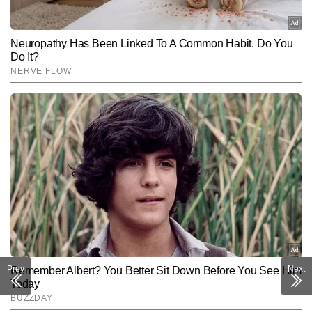
Prev
Next