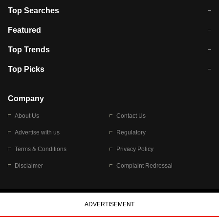
Top Searches
मुंबई में लगे 'जेन जी' के पोस्टर, लिखा- 'मैं
मानसून में वायरल इंफ्केशन से बचाव करेंगी ये
Featured
विद्यार्थियों के साथ हूं
होममेड़ ड्रिंक
10 अगस्त को विधानसभा का घेराव करेंगे
Pune News: प्राइवेट स्कूल में दर्दनाक
Top Trends
छात्र
हादसा
RBI का नया नियम: अब बैंकों को अपनी सभी
जम्मू-श्रीनगर नेशनल हाईवे पर आज वाहनों
Top Picks
शाखाओं में जमा पर देना होगा एकसमान ब्याज
की आवाजाही पूरी तरह ठप
अगले 14 घंटे दिल्ली-यूपी समेत इन राज्यों में
सोशल मीडिया पर वायरल हुई आईआईटी बॉम्बे
बारिश की चेतावनी
के स्टूडेंट की मार्कशीट
Company
About Us
Contact Us
Advertise with us
Regulatory
Terms & Conditions
Privacy Policy
Disclaimer
Complaint Redressal
© 2026 Bennett, Coleman & Company Limited