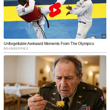
फाइनेंस, शेयर बाजार, इनकम टैक्स, बैंकिंग, बुलियन और कमोडिटी मार्केट जैसे 
और पढ़ें
विषयों पर गहरी विशेषज्ञता विकसित की है। जर्नलिज्म में एमए की डिग्री और वर्षों के 
अनुभव से विकसित विश्लेषणात्मक दृष्टिकोण के साथ, रामानुज जटिल वित्तीय विषयों 
को सरल, विश्वसनीय और प्रभावी तरीके से पाठकों तक पहुंचाने के लिए जाने जाते 
Follow Us:
हैं। अब तक वे 22,000 से अधिक स्टोरीज लिख चुके हैं।
Subscribe to our daily Newsletter!
SUBMIT