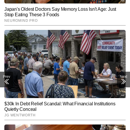
Prev
Next