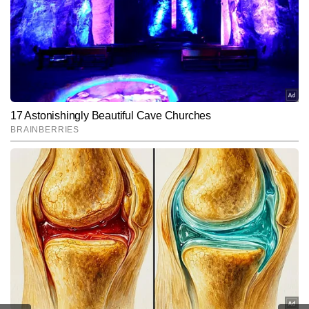
फाइनेंस, शेयर बाजार, इनकम टैक्स, बैंकिंग, बुलियन और कमोडिटी मार्केट जैसे 
और पढ़ें
विषयों पर गहरी विशेषज्ञता विकसित की है। जर्नलिज्म में एमए की डिग्री और वर्षों के 
अनुभव से विकसित विश्लेषणात्मक दृष्टिकोण के साथ, रामानुज जटिल वित्तीय विषयों 
को सरल, विश्वसनीय और प्रभावी तरीके से पाठकों तक पहुंचाने के लिए जाने जाते 
Follow Us:
हैं। अब तक वे 22,000 से अधिक स्टोरीज लिख चुके हैं।
Subscribe to our daily Newsletter!
SUBMIT