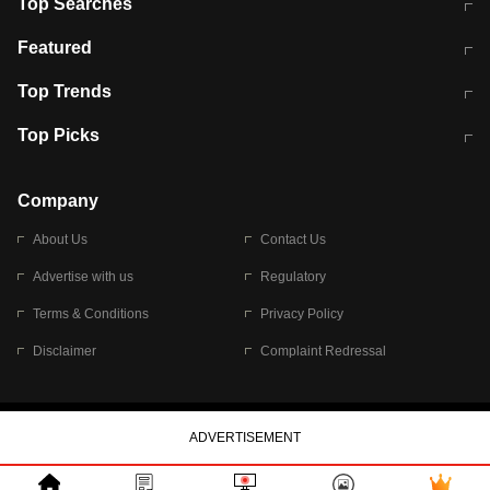
Top Searches
मुंबई में लगे 'जेन जी' के पोस्टर, लिखा- 'मैं
मानसून में वायरल इंफ्केशन से बचाव करेंगी ये
Featured
विद्यार्थियों के साथ हूं
होममेड़ ड्रिंक
10 अगस्त को विधानसभा का घेराव करेंगे
Pune News: प्राइवेट स्कूल में दर्दनाक
Top Trends
छात्र
हादसा
RBI का नया नियम: अब बैंकों को अपनी सभी
जम्मू-श्रीनगर नेशनल हाईवे पर आज वाहनों
Top Picks
शाखाओं में जमा पर देना होगा एकसमान ब्याज
की आवाजाही पूरी तरह ठप
अगले 14 घंटे दिल्ली-यूपी समेत इन राज्यों में
सोशल मीडिया पर वायरल हुई आईआईटी बॉम्बे
बारिश की चेतावनी
के स्टूडेंट की मार्कशीट
Company
About Us
Contact Us
Advertise with us
Regulatory
Terms & Conditions
Privacy Policy
Disclaimer
Complaint Redressal
© 2026 Bennett, Coleman & Company Limited