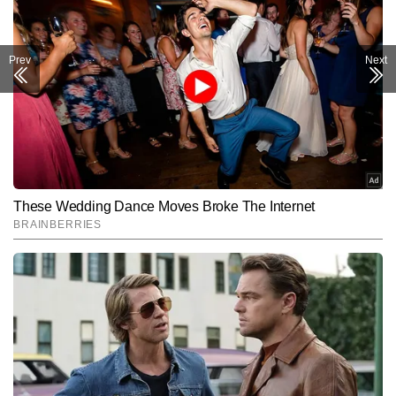
Prev
Next