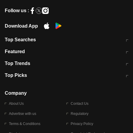
Follow us :
Download App
Top Searches
मुंबई में लगे 'जेन जी' के पोस्टर, लिखा- 'मैं
मानसून में वायरल इंफ्केशन से बचाव करेंगी ये
Featured
विद्यार्थियों के साथ हूं
होममेड़ ड्रिंक
10 अगस्त को विधानसभा का घेराव करेंगे
Pune News: प्राइवेट स्कूल में दर्दनाक
Top Trends
छात्र
हादसा
RBI का नया नियम: अब बैंकों को अपनी सभी
जम्मू-श्रीनगर नेशनल हाईवे पर आज वाहनों
Top Picks
शाखाओं में जमा पर देना होगा एकसमान ब्याज
की आवाजाही पूरी तरह ठप
अगले 14 घंटे दिल्ली-यूपी समेत इन राज्यों में
सोशल मीडिया पर वायरल हुई आईआईटी बॉम्बे
बारिश की चेतावनी
के स्टूडेंट की मार्कशीट
Company
About Us
Contact Us
Advertise with us
Regulatory
Terms & Conditions
Privacy Policy